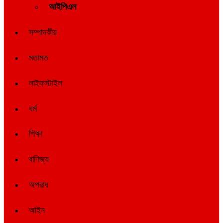
আইপিএল
সম্পাদকীয়
মতামত
লাইফস্টাইল
ধর্ম
শিক্ষা
বাণিজ্য
অপরাধ
আইন