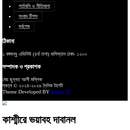
শর্তাবলি ও নীতিমালা
সংবাদ টিপস
সর্বশেষ
ঠিকানা
১ বঙ্গবন্ধু এভিনিউ (৪র্থ তলা) গুলিস্তান ঢাকা- ১২০০
সম্পাদক ও প্রকাশক
মোঃ ছুন্নত আলী মল্লিক
স্বত্ব © ২০২৪-২০২৬ দৈনিক টার্গেট
Theme Developed BY
Target IT
কাশ্মীরে ভয়াবহ দাবানল