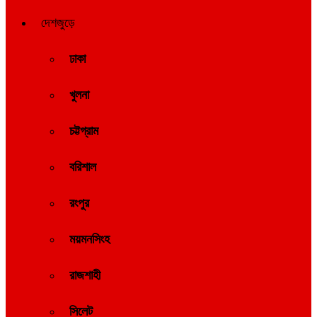
দেশজুড়ে
ঢাকা
খুলনা
চট্টগ্রাম
বরিশাল
রংপুর
ময়মনসিংহ
রাজশাহী
সিলেট