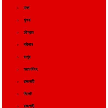
ঢাকা
খুলনা
চট্টগ্রাম
বরিশাল
রংপুর
ময়মনসিংহ
রাজশাহী
সিলেট
রাজশাহী