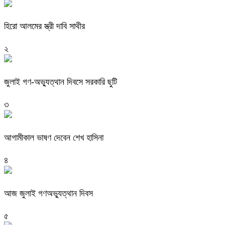
হিরো আলমের স্ত্রী দাবি সাথীর
২
জুলাই গণ-অভ্যুত্থান দিবসে সরকারি ছুটি
৩
আগামীকাল ভাষণ দেবেন শেখ হাসিনা
৪
আজ জুলাই গণঅভ্যুত্থান দিবস
৫