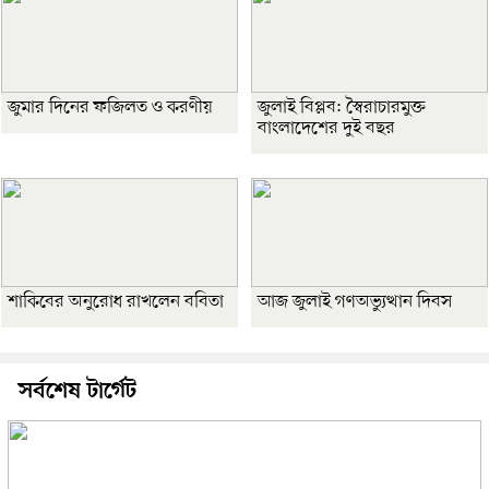
জুমার দিনের ফজিলত ও করণীয়
জুলাই বিপ্লব: স্বৈরাচারমুক্ত
বাংলাদেশের দুই বছর
শাকিবের অনুরোধ রাখলেন ববিতা
আজ জুলাই গণঅভ্যুত্থান দিবস
সর্বশেষ টার্গেট