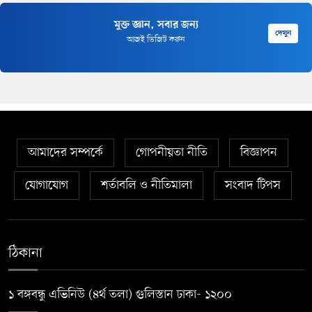
মুক্ত জ্ঞান, সবার জন্য
দেখুন
আজই ভিজিট করুন
আমাদের সম্পর্কে
গোপনীয়তা নীতি
বিজ্ঞাপন
যোগাযোগ
শর্তাবলি ও নীতিমালা
সংবাদ টিপস
ঠিকানা
১ বঙ্গবন্ধু এভিনিউ (৪র্থ তলা) গুলিস্তান ঢাকা- ১২০০