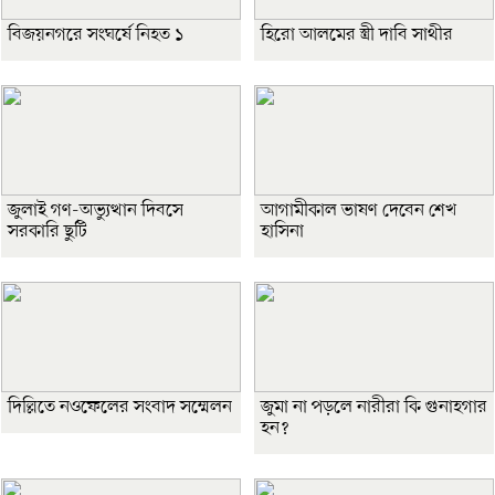
বিজয়নগরে সংঘর্ষে নিহত ১
হিরো আলমের স্ত্রী দাবি সাথীর
জুলাই গণ-অভ্যুত্থান দিবসে
আগামীকাল ভাষণ দেবেন শেখ
সরকারি ছুটি
হাসিনা
দিল্লিতে নওফেলের সংবাদ সম্মেলন
জুমা না পড়লে নারীরা কি গুনাহগার
হন?