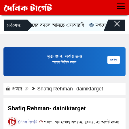
×
র‍্যাবের বদলে আসছে এসআরবি
নগদে ৭ পদে চাকরির
সর্বশেষ:
মুক্ত জ্ঞান, সবার জন্য
দেখুন
আজই ভিজিট করুন
প্রচ্ছদ
Shafiq Rehman- dainiktarget
Shafiq Rehman- dainiktarget
দৈনিক টার্গেট
প্রকাশ: ০৯:২৫:৪৭ অপরাহ্ন, বুধবার, ২১ আগস্ট ২০২৪