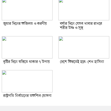
জুমার দিনের ফজিলত ও করণীয়
বর্ষার দিনে যেসব খাবার রাখবে
শরীর উষ্ণ ও সুস্থ
বৃষ্টির দিনে স্বস্তিতে থাকার ৭ উপায়
দেশে ফিরতেই হবে: শেখ হাসিনা
রাষ্ট্রপতি নির্বাচনের তফশিল ঘোষণা