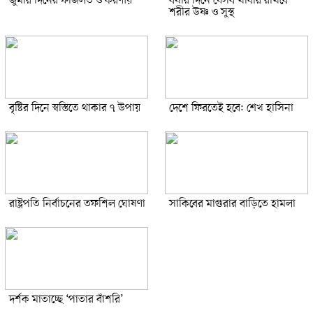
জুমার দিনের ফজিলত ও করণীয়
বর্ষার দিনে যেসব খাবার রাখবে
শরীর উষ্ণ ও সুস্থ
বৃষ্টির দিনে স্বস্তিতে থাকার ৭ উপায়
দেশে ফিরতেই হবে: শেখ হাসিনা
রাষ্ট্রপতি নির্বাচনের তফশিল ঘোষণা
সাকিবের মাগুরার বাড়িতে হামলা
দর্শক মাতাচ্ছে ‘পাতার বাঁশরি’