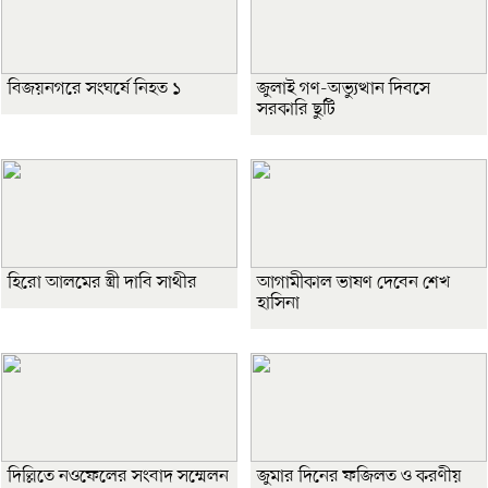
বিজয়নগরে সংঘর্ষে নিহত ১
জুলাই গণ-অভ্যুত্থান দিবসে
সরকারি ছুটি
হিরো আলমের স্ত্রী দাবি সাথীর
আগামীকাল ভাষণ দেবেন শেখ
হাসিনা
দিল্লিতে নওফেলের সংবাদ সম্মেলন
জুমার দিনের ফজিলত ও করণীয়