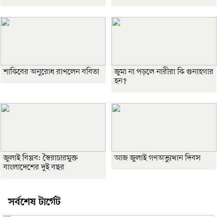
শাকিবের অনুরোধ রাখলেন ববিতা
জুমা না পড়লে নারীরা কি গুনাহগার
হন?
জুলাই বিপ্লব: স্বৈরাচারমুক্ত
আজ জুলাই গণঅভ্যুত্থান দিবস
বাংলাদেশের দুই বছর
সর্বশেষ টার্গেট