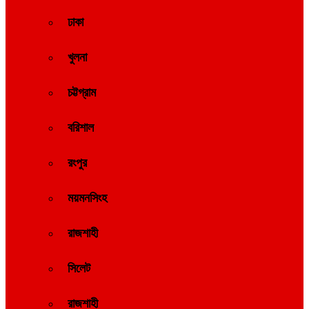
ঢাকা
খুলনা
চট্টগ্রাম
বরিশাল
রংপুর
ময়মনসিংহ
রাজশাহী
সিলেট
রাজশাহী