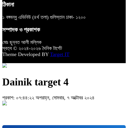
ঠিকানা
১ বঙ্গবন্ধু এভিনিউ (৪র্থ তলা) গুলিস্তান ঢাকা- ১২০০
সম্পাদক ও প্রকাশক
মোঃ ছুন্নত আলী মল্লিক
স্বত্ব © ২০২৪-২০২৬ দৈনিক টার্গেট
Theme Developed BY
Target IT
Dainik target 4
প্রকাশ: ০৭:৪৪:২২ অপরাহ্ন, সোমবার, ৭ অক্টোবর ২০২৪