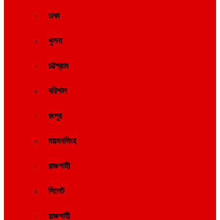
ঢাকা
খুলনা
চট্টগ্রাম
বরিশাল
রংপুর
ময়মনসিংহ
রাজশাহী
সিলেট
রাজশাহী