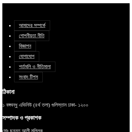
আমাদের সম্পর্কে
গোপনীয়তা নীতি
বিজ্ঞাপন
যোগাযোগ
শর্তাবলি ও নীতিমালা
সংবাদ টিপস
ঠিকানা
১ বঙ্গবন্ধু এভিনিউ (৪র্থ তলা) গুলিস্তান ঢাকা- ১২০০
সম্পাদক ও প্রকাশক
মোঃ ছুন্নত আলী মল্লিক