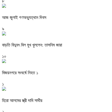
৮
আজ জুলাই গণঅভ্যুত্থান দিবস
৯
বাড়তি বিদ্যুৎ বিল মুখ খুললেন: তাসনিম জারা
১০
বিজয়নগরে সংঘর্ষে নিহত ১
১
হিরো আলমের স্ত্রী দাবি সাথীর
২