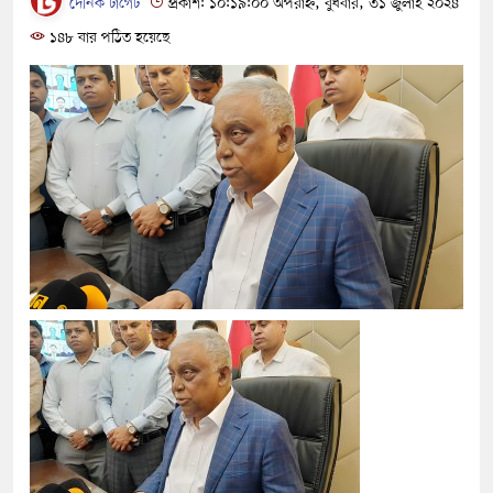
দৈনিক টার্গেট
প্রকাশ: ১০:১৯:০০ অপরাহ্ন, বুধবার, ৩১ জুলাই ২০২৪
১৪৮ বার পঠিত হয়েছে