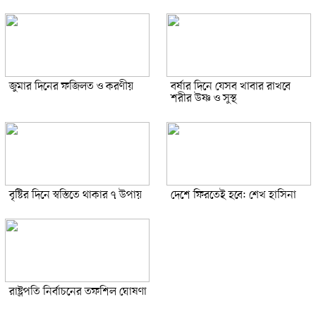
জুমার দিনের ফজিলত ও করণীয়
বর্ষার দিনে যেসব খাবার রাখবে
শরীর উষ্ণ ও সুস্থ
বৃষ্টির দিনে স্বস্তিতে থাকার ৭ উপায়
দেশে ফিরতেই হবে: শেখ হাসিনা
রাষ্ট্রপতি নির্বাচনের তফশিল ঘোষণা