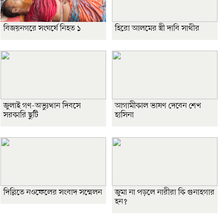
বিজয়নগরে সংঘর্ষে নিহত ১
হিরো আলমের স্ত্রী দাবি সাথীর
জুলাই গণ-অভ্যুত্থান দিবসে
আগামীকাল ভাষণ দেবেন শেখ
সরকারি ছুটি
হাসিনা
দিল্লিতে নওফেলের সংবাদ সম্মেলন
জুমা না পড়লে নারীরা কি গুনাহগার
হন?