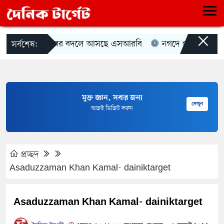
×
র‍্যাবের বদলে আসছে এসআরবি
নগদে ৭ পদে চাকরির 
সর্বশেষ:
মুক্ত জ্ঞান, সবার জন্য
দেখুন
আজই ভিজিট করুন
প্রচ্ছদ
Asaduzzaman Khan Kamal- dainiktarget
Asaduzzaman Khan Kamal- dainiktarget