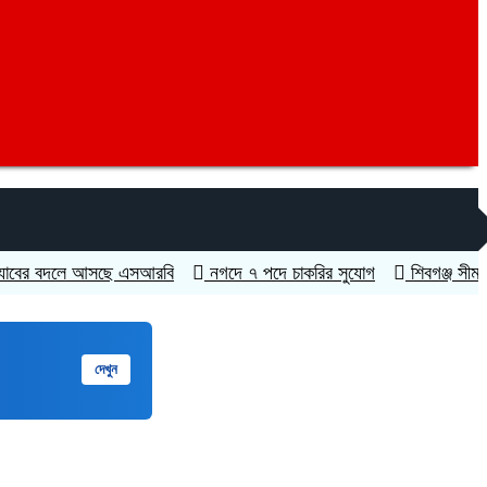
বদলে আসছে এসআরবি
নগদে ৭ পদে চাকরির সুযোগ
শিবগঞ্জ সীমান্তে বিজ
দেখুন