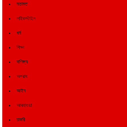
মতামত
লাইফস্টাইল
ধর্ম
শিক্ষা
বাণিজ্য
অপরাধ
আইন
আবহাওয়া
চাকরি