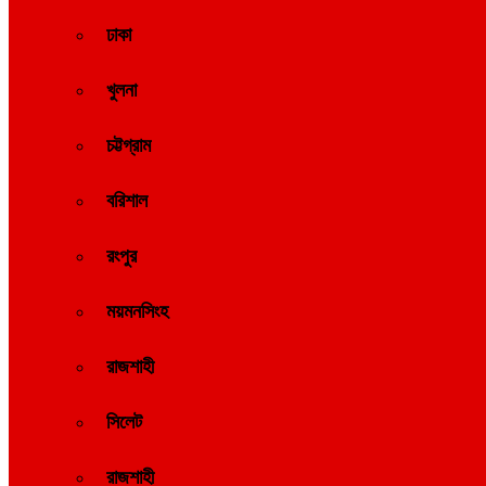
ঢাকা
খুলনা
চট্টগ্রাম
বরিশাল
রংপুর
ময়মনসিংহ
রাজশাহী
সিলেট
রাজশাহী