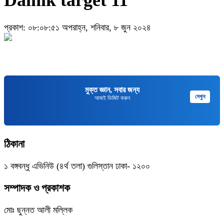
প্রকাশ: ০৮:০৮:৫১ অপরাহ্ন, শনিবার, ৮ জুন ২০২৪
মুক্ত জ্ঞান, সবার জন্য
দেখুন
আজই ভিজিট করুন
ঠিকানা
১ বঙ্গবন্ধু এভিনিউ (৪র্থ তলা) গুলিস্তান ঢাকা- ১২০০
সম্পাদক ও প্রকাশক
মোঃ ছুন্নত আলী মল্লিক