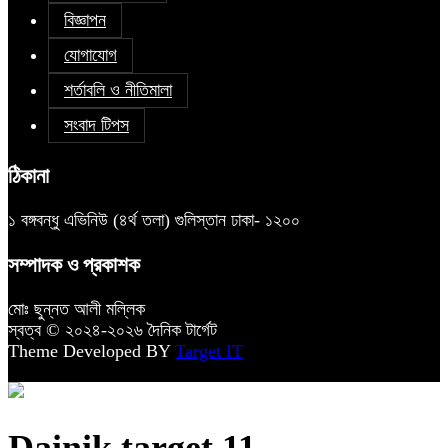
বিজ্ঞাপন
যোগাযোগ
শর্তাবলি ও নীতিমালা
সংবাদ টিপস
ঠিকানা
১ বঙ্গবন্ধু এভিনিউ (৪র্থ তলা) গুলিস্তান ঢাকা- ১২০০
সম্পাদক ও প্রকাশক
মোঃ ছুন্নত আলী মল্লিক
স্বত্ব © ২০২৪-২০২৬ দৈনিক টার্গেট
Theme Developed BY
Target IT
Dainik target 11