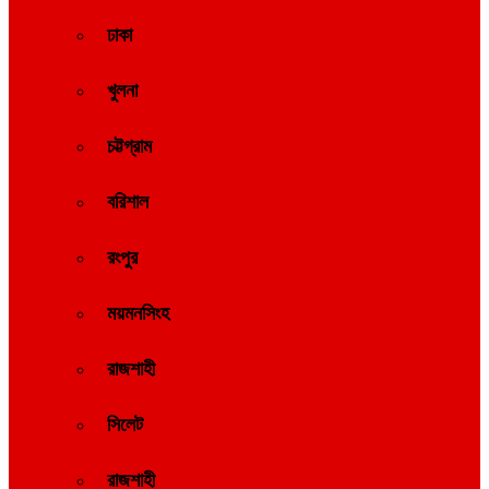
ঢাকা
খুলনা
চট্টগ্রাম
বরিশাল
রংপুর
ময়মনসিংহ
রাজশাহী
সিলেট
রাজশাহী