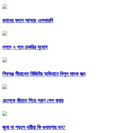
র‍্যাবের বদলে আসছে এসআরবি
নগদে ৭ পদে চাকরির সুযোগ
শিবগঞ্জ সীমান্তে বিজিবির অভিযানে বিপুল মাদক জব্দ
ছেলেকে বাঁচাতে গিয়ে প্রাণ গেল বাবার
জুমা না পড়লে নারীরা কি গুনাহগার হন?