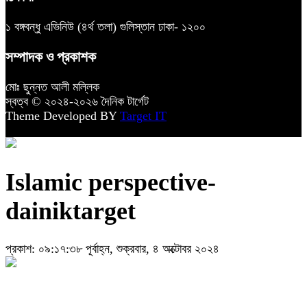
১ বঙ্গবন্ধু এভিনিউ (৪র্থ তলা) গুলিস্তান ঢাকা- ১২০০
সম্পাদক ও প্রকাশক
মোঃ ছুন্নত আলী মল্লিক
স্বত্ব © ২০২৪-২০২৬ দৈনিক টার্গেট
Theme Developed BY
Target IT
Islamic perspective-
dainiktarget
প্রকাশ: ০৯:১৭:৩৮ পূর্বাহ্ন, শুক্রবার, ৪ অক্টোবর ২০২৪