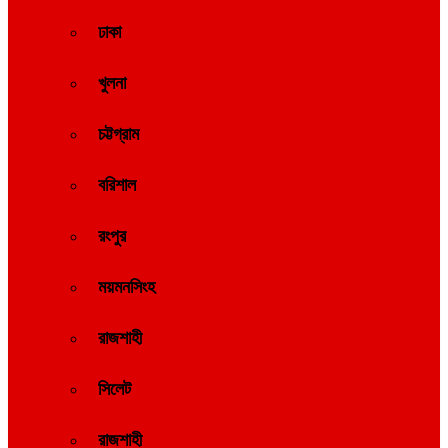
ঢাকা
খুলনা
চট্টগ্রাম
বরিশাল
রংপুর
ময়মনসিংহ
রাজশাহী
সিলেট
রাজশাহী