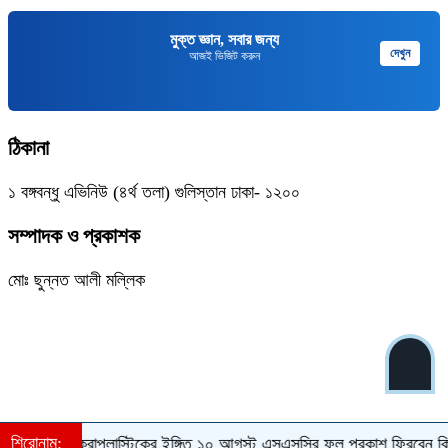
মুক্ত জ্ঞান, সবার জন্য
দেখুন
আজই ভিজিট করুন
ঠিকানা
১ বঙ্গবন্ধু এভিনিউ (৪র্থ তলা) গুলিস্তান ঢাকা- ১২০০
সম্পাদক ও প্রকাশক
মোঃ ছুন্নত আলী মল্লিক
শিরোনাম:
াটাকে মাইক্রোপ্লাস্টিকের ইঙ্গিত
১০ আগস্ট এসএসসির ফল প্রকাশ
ফিরবেন কি শে