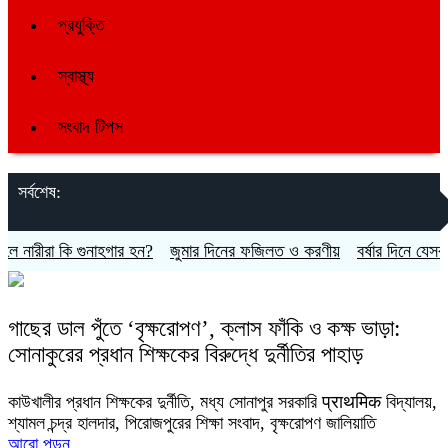
প্রযুক্তি
স্বাস্থ্য
সংবাদ টিপস
সর্বশেষ:
নারীরা কি গুনাহগার হন?
জুমার দিনের ফজিলত ও করণীয়
বর্ষার দিনে যেসব খাব
গাছের ডাল পুঁতে ‘বৃক্ষরোপণ’, ক্লাস ফাঁকি ও কক্ষ ভাড়া:
সোনাকুরের প্রধান শিক্ষকের বিরুদ্ধে দুর্নীতির পাহাড়
কাউখালীর প্রধান শিক্ষকের দুর্নীতি, মধ্য সোনাপুর সরকারি प्राथमिक বিদ্যালয়,
শ্যামল চন্দ্র হালদার, পিরোজপুরের শিক্ষা সংবাদ, বৃক্ষরোপণ জালিয়াতি
আরো পড়ুন..