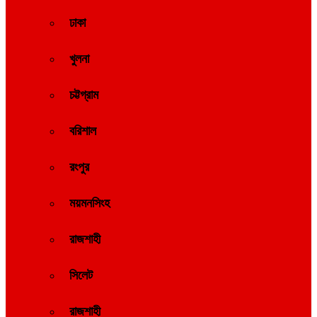
ঢাকা
খুলনা
চট্টগ্রাম
বরিশাল
রংপুর
ময়মনসিংহ
রাজশাহী
সিলেট
রাজশাহী