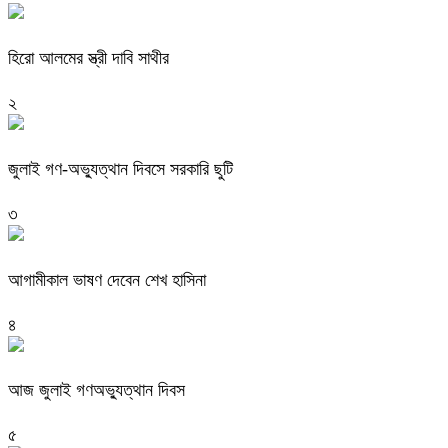
হিরো আলমের স্ত্রী দাবি সাথীর
২
জুলাই গণ-অভ্যুত্থান দিবসে সরকারি ছুটি
৩
আগামীকাল ভাষণ দেবেন শেখ হাসিনা
৪
আজ জুলাই গণঅভ্যুত্থান দিবস
৫