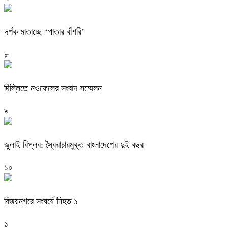
দর্শক মাতাচ্ছে ‘পাতার বাঁশরি’
৮
দিল্লিতে নওফেলের সংবাদ সম্মেলন
৯
জুলাই বিপ্লব: স্বৈরাচারমুক্ত বাংলাদেশের দুই বছর
১০
বিজয়নগরে সংঘর্ষে নিহত ১
১