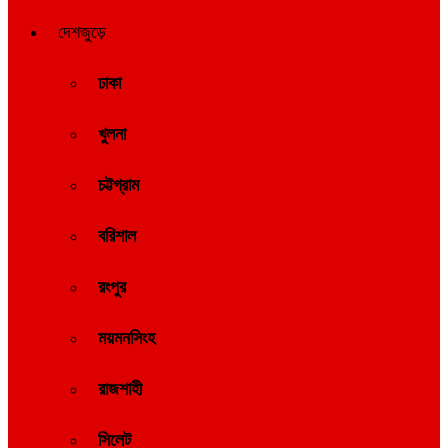
দেশজুড়ে
ঢাকা
খুলনা
চট্টগ্রাম
বরিশাল
রংপুর
ময়মনসিংহ
রাজশাহী
সিলেট