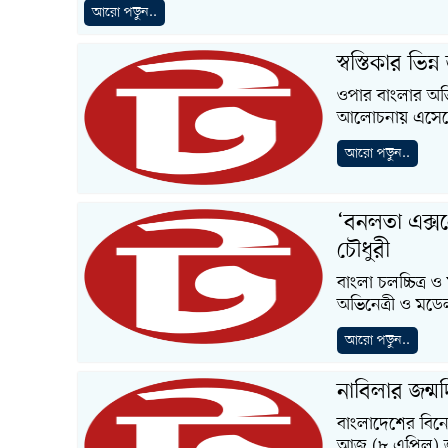
আরো পড়ুন..
স্বস্তিকার ভিন
ওপার বাংলার অভিন
আলোচনায় এসেছে
আরো পড়ুন..
‘বনলতা এক্সপ
চৌধুরী
বাংলা চলচ্চিত্র
অভিনেত্রী ও মডেল
আরো পড়ুন..
নাবিলার জন্
বাংলাদেশের বিনোদ
আজ (৮ এপ্রিল) জ