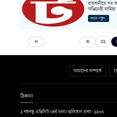
রাজধানীতে গত শুক
অভিনেত্রী সামিয়া
আরো পড়ুন..
01
আমাদের সম্পর্কে
গ
ঠিকানা
১ বঙ্গবন্ধু এভিনিউ (৪র্থ তলা) গুলিস্তান ঢাকা- ১২০০