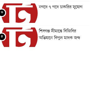
নগদে ৭ পদে চাকরির সুযোগ
৩
শিবগঞ্জ সীমান্তে বিজিবির
৪
অভিযানে বিপুল মাদক জব্দ
ছেলেকে বাঁচাতে গিয়ে প্রাণ গেল
৫
বাবার
জুমা না পড়লে নারীরা কি
৬
গুনাহগার হন?
জুমার দিনের ফজিলত ও করণীয়
৭