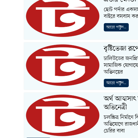
ছোট পর্দার একসময়
বাইরে বসবাস কর
আরো পড়ুন..
বৃষ্টিভেজা রূ
ঢালিউডের জনপ্র
সামাজিক যোগাযো
অভিনয়ের
আরো পড়ুন..
অর্থ আত্মসাৎ
অভিনেত্রী
চলচ্চিত্র নির্মাণ
অভিযোগে রাজধানীর
চেরির বাবা