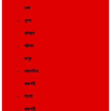
ঢাকা
খুলনা
চট্টগ্রাম
বরিশাল
রংপুর
ময়মনসিংহ
রাজশাহী
সিলেট
রাজশাহী