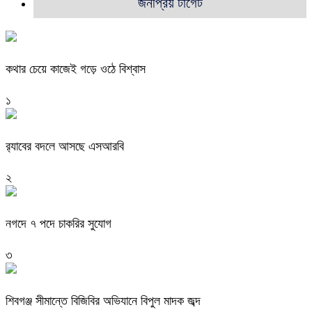
জনপ্রিয় টার্গেট
কথার চেয়ে কাজেই গড়ে ওঠে বিশ্বাস
১
র‍্যাবের বদলে আসছে এসআরবি
২
নগদে ৭ পদে চাকরির সুযোগ
৩
শিবগঞ্জ সীমান্তে বিজিবির অভিযানে বিপুল মাদক জব্দ