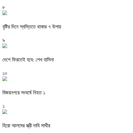
৮
বৃষ্টির দিনে স্বস্তিতে থাকার ৭ উপায়
৯
দেশে ফিরতেই হবে: শেখ হাসিনা
১০
বিজয়নগরে সংঘর্ষে নিহত ১
১
হিরো আলমের স্ত্রী দাবি সাথীর