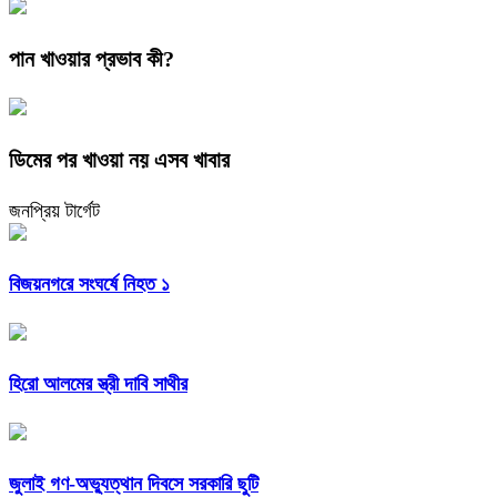
পান খাওয়ার প্রভাব কী?
ডিমের পর খাওয়া নয় এসব খাবার
জনপ্রিয় টার্গেট
বিজয়নগরে সংঘর্ষে নিহত ১
হিরো আলমের স্ত্রী দাবি সাথীর
জুলাই গণ-অভ্যুত্থান দিবসে সরকারি ছুটি