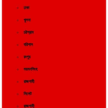
ঢাকা
খুলনা
চট্টগ্রাম
বরিশাল
রংপুর
ময়মনসিংহ
রাজশাহী
সিলেট
রাজশাহী