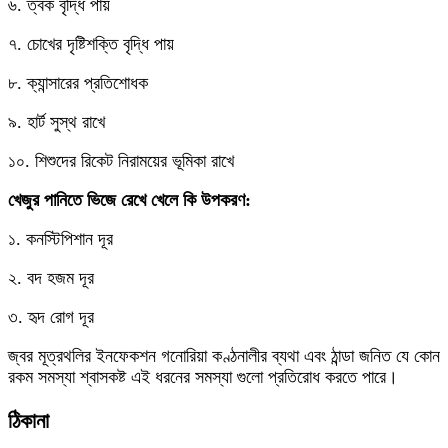
৬. ত্বক বৃদ্ধি পায়
৭. চোখের দৃষ্টিশক্তি বৃদ্ধি পায়
৮. ক্যান্সারের প্রতিশোধক
৯. হার্ট সুস্থ রাখে
১০. শিশুদের রিকেট নিরাময়ের ভূমিকা রাখে
খেজুর পানিতে ভিজে রেখে খেলে কি উপকরণ:
১. কনস্টিপিশান দূর
২. বদ হজম দূর
৩. হৃদ রোগ দূর
জ্বর মূত্রথলির ইনফেকশন গনোরিয়া কণ্ঠনালীর ব্যথা এবং ঠান্ডা জনিত যে কোন
রকম সমস্যা শ্বাসকষ্ট এই ধরনের সমস্যা গুলো প্রতিরোধ করতে পারে।
ঠিকানা