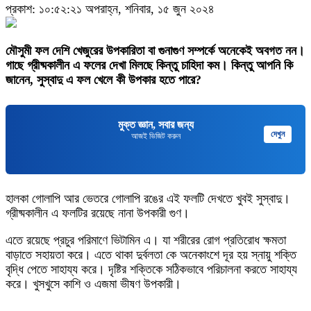
প্রকাশ: ১০:৫২:২১ অপরাহ্ন, শনিবার, ১৫ জুন ২০২৪
মৌসুমী ফল দেশি খেজুরের উপকারিতা বা গুনাগুণ সম্পর্কে অনেকেই অবগত নন।
গাছে গ্রীষ্মকালীন এ ফলের দেখা মিলছে কিন্তু চাহিদা কম। কিন্তু আপনি কি
জানেন, সুস্বাদু এ ফল খেলে কী উপকার হতে পারে?
মুক্ত জ্ঞান, সবার জন্য
দেখুন
আজই ভিজিট করুন
হালকা গোলাপি আর ভেতরে গোলাপি রঙের এই ফলটি দেখতে খুবই সুস্বাদু।
গ্রীষ্মকালীন এ ফলটির রয়েছে নানা উপকারী গুণ।
এতে রয়েছে প্রচুর পরিমাণে ভিটামিন এ। যা শরীরের রোগ প্রতিরোধ ক্ষমতা
বাড়াতে সহায়তা করে। এতে থাকা দুর্বলতা কে অনেকাংশে দূর হয় স্নায়ু শক্তি
বৃদ্ধি পেতে সাহায্য করে। দৃষ্টির শক্তিকে সঠিকভাবে পরিচালনা করতে সাহায্য
করে। খুসখুসে কাশি ও এজমা ভীষণ উপকারী।