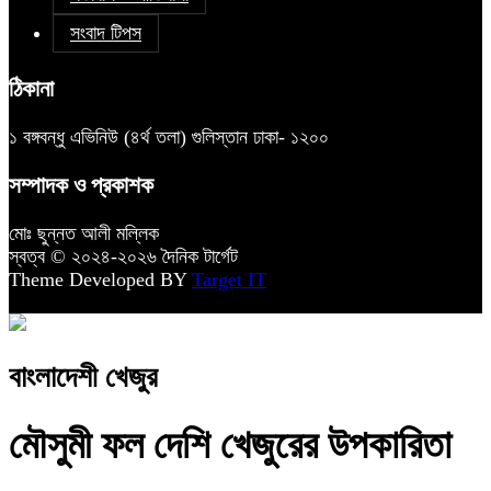
সংবাদ টিপস
ঠিকানা
১ বঙ্গবন্ধু এভিনিউ (৪র্থ তলা) গুলিস্তান ঢাকা- ১২০০
সম্পাদক ও প্রকাশক
মোঃ ছুন্নত আলী মল্লিক
স্বত্ব © ২০২৪-২০২৬ দৈনিক টার্গেট
Theme Developed BY
Target IT
বাংলাদেশী খেজুর
মৌসুমী ফল দেশি খেজুরের উপকারিতা