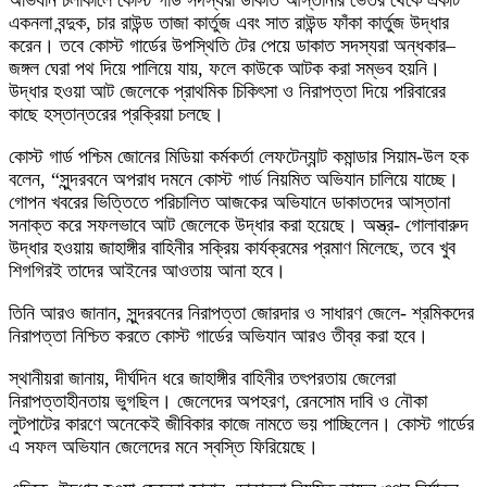
অভিযান চলাকালে কোস্ট গার্ড সদস্যরা ডাকাত আস্তানার ভেতর থেকে একটি
একনলা বন্দুক, চার রাউন্ড তাজা কার্তুজ এবং সাত রাউন্ড ফাঁকা কার্তুজ উদ্ধার
করেন। তবে কোস্ট গার্ডের উপস্থিতি টের পেয়ে ডাকাত সদস্যরা অন্ধকার–
জঙ্গল ঘেরা পথ দিয়ে পালিয়ে যায়, ফলে কাউকে আটক করা সম্ভব হয়নি।
উদ্ধার হওয়া আট জেলেকে প্রাথমিক চিকিৎসা ও নিরাপত্তা দিয়ে পরিবারের
কাছে হস্তান্তরের প্রক্রিয়া চলছে।
কোস্ট গার্ড পশ্চিম জোনের মিডিয়া কর্মকর্তা লেফটেন্যান্ট কমান্ডার সিয়াম-উল হক
বলেন, “সুন্দরবনে অপরাধ দমনে কোস্ট গার্ড নিয়মিত অভিযান চালিয়ে যাচ্ছে।
গোপন খবরের ভিত্তিতে পরিচালিত আজকের অভিযানে ডাকাতদের আস্তানা
সনাক্ত করে সফলভাবে আট জেলেকে উদ্ধার করা হয়েছে। অস্ত্র- গোলাবারুদ
উদ্ধার হওয়ায় জাহাঙ্গীর বাহিনীর সক্রিয় কার্যক্রমের প্রমাণ মিলেছে, তবে খুব
শিগগিরই তাদের আইনের আওতায় আনা হবে।
তিনি আরও জানান, সুন্দরবনের নিরাপত্তা জোরদার ও সাধারণ জেলে- শ্রমিকদের
নিরাপত্তা নিশ্চিত করতে কোস্ট গার্ডের অভিযান আরও তীব্র করা হবে।
স্থানীয়রা জানায়, দীর্ঘদিন ধরে জাহাঙ্গীর বাহিনীর তৎপরতায় জেলেরা
নিরাপত্তাহীনতায় ভুগছিল। জেলেদের অপহরণ, রেনসোম দাবি ও নৌকা
লুটপাটের কারণে অনেকেই জীবিকার কাজে নামতে ভয় পাচ্ছিলেন। কোস্ট গার্ডের
এ সফল অভিযান জেলেদের মনে স্বস্তি ফিরিয়েছে।