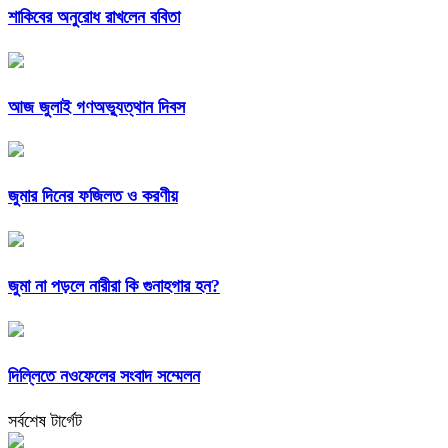
শাকিবের অনুরোধ রাখলেন ববিতা
আজ জুলাই গণঅভ্যুত্থান দিবস
জুমার দিনের ফজিলত ও করণীয়
জুমা না পড়লে নারীরা কি গুনাহগার হন?
দিল্লিতে নওফেলের সংবাদ সম্মেলন
সর্বশেষ টার্গেট