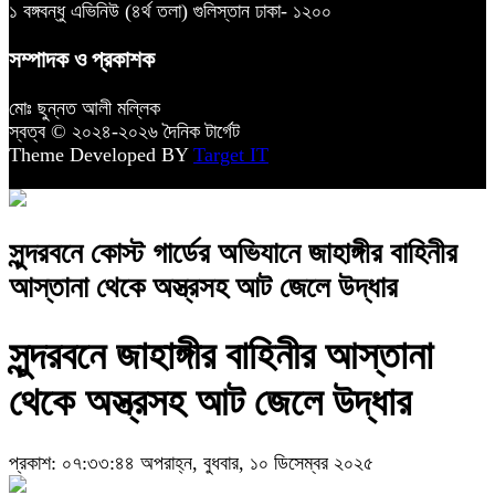
১ বঙ্গবন্ধু এভিনিউ (৪র্থ তলা) গুলিস্তান ঢাকা- ১২০০
সম্পাদক ও প্রকাশক
মোঃ ছুন্নত আলী মল্লিক
স্বত্ব © ২০২৪-২০২৬ দৈনিক টার্গেট
Theme Developed BY
Target IT
সুন্দরবনে কোস্ট গার্ডের অভিযানে জাহাঙ্গীর বাহিনীর
আস্তানা থেকে অস্ত্রসহ আট জেলে উদ্ধার
সুন্দরবনে জাহাঙ্গীর বাহিনীর আস্তানা
থেকে অস্ত্রসহ আট জেলে উদ্ধার
প্রকাশ: ০৭:৩৩:৪৪ অপরাহ্ন, বুধবার, ১০ ডিসেম্বর ২০২৫