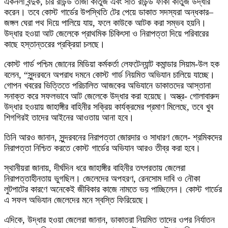
একনলা বন্দুক, চার রাউন্ড তাজা কার্তুজ এবং সাত রাউন্ড ফাঁকা কার্তুজ উদ্ধার
করেন। তবে কোস্ট গার্ডের উপস্থিতি টের পেয়ে ডাকাত সদস্যরা অন্ধকার–
জঙ্গল ঘেরা পথ দিয়ে পালিয়ে যায়, ফলে কাউকে আটক করা সম্ভব হয়নি।
উদ্ধার হওয়া আট জেলেকে প্রাথমিক চিকিৎসা ও নিরাপত্তা দিয়ে পরিবারের
কাছে হস্তান্তরের প্রক্রিয়া চলছে।
কোস্ট গার্ড পশ্চিম জোনের মিডিয়া কর্মকর্তা লেফটেন্যান্ট কমান্ডার সিয়াম-উল হক
বলেন, “সুন্দরবনে অপরাধ দমনে কোস্ট গার্ড নিয়মিত অভিযান চালিয়ে যাচ্ছে।
গোপন খবরের ভিত্তিতে পরিচালিত আজকের অভিযানে ডাকাতদের আস্তানা
সনাক্ত করে সফলভাবে আট জেলেকে উদ্ধার করা হয়েছে। অস্ত্র- গোলাবারুদ
উদ্ধার হওয়ায় জাহাঙ্গীর বাহিনীর সক্রিয় কার্যক্রমের প্রমাণ মিলেছে, তবে খুব
শিগগিরই তাদের আইনের আওতায় আনা হবে।
তিনি আরও জানান, সুন্দরবনের নিরাপত্তা জোরদার ও সাধারণ জেলে- শ্রমিকদের
নিরাপত্তা নিশ্চিত করতে কোস্ট গার্ডের অভিযান আরও তীব্র করা হবে।
স্থানীয়রা জানায়, দীর্ঘদিন ধরে জাহাঙ্গীর বাহিনীর তৎপরতায় জেলেরা
নিরাপত্তাহীনতায় ভুগছিল। জেলেদের অপহরণ, রেনসোম দাবি ও নৌকা
লুটপাটের কারণে অনেকেই জীবিকার কাজে নামতে ভয় পাচ্ছিলেন। কোস্ট গার্ডের
এ সফল অভিযান জেলেদের মনে স্বস্তি ফিরিয়েছে।
এদিকে, উদ্ধার হওয়া জেলেরা জানান, ডাকাতরা নিয়মিত তাদের ওপর নির্যাতন