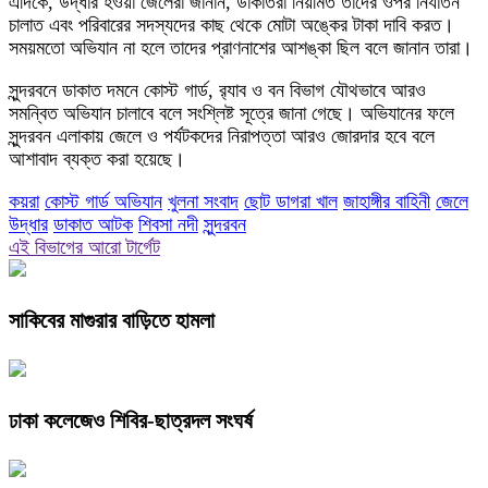
এদিকে, উদ্ধার হওয়া জেলেরা জানান, ডাকাতরা নিয়মিত তাদের ওপর নির্যাতন
চালাত এবং পরিবারের সদস্যদের কাছ থেকে মোটা অঙ্কের টাকা দাবি করত।
সময়মতো অভিযান না হলে তাদের প্রাণনাশের আশঙ্কা ছিল বলে জানান তারা।
সুন্দরবনে ডাকাত দমনে কোস্ট গার্ড, র‌্যাব ও বন বিভাগ যৌথভাবে আরও
সমন্বিত অভিযান চালাবে বলে সংশ্লিষ্ট সূত্রে জানা গেছে। অভিযানের ফলে
সুন্দরবন এলাকায় জেলে ও পর্যটকদের নিরাপত্তা আরও জোরদার হবে বলে
আশাবাদ ব্যক্ত করা হয়েছে।
কয়রা
কোস্ট গার্ড অভিযান
খুলনা সংবাদ
ছোট ডাগরা খাল
জাহাঙ্গীর বাহিনী
জেলে
উদ্ধার
ডাকাত আটক
শিবসা নদী
সুন্দরবন
এই বিভাগের আরো টার্গেট
সাকিবের মাগুরার বাড়িতে হামলা
ঢাকা কলেজেও শিবির-ছাত্রদল সংঘর্ষ