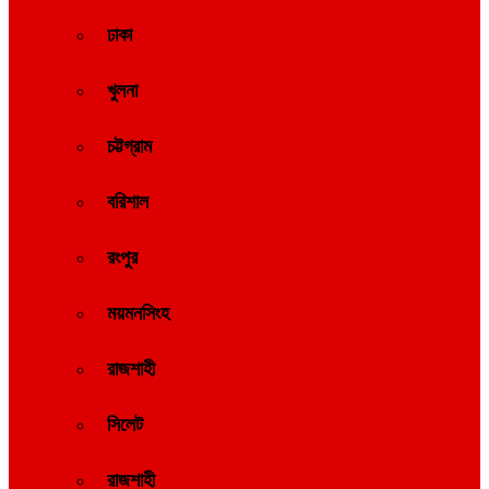
ঢাকা
খুলনা
চট্টগ্রাম
বরিশাল
রংপুর
ময়মনসিংহ
রাজশাহী
সিলেট
রাজশাহী