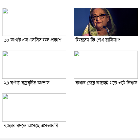
১০ আগস্ট এসএসসির ফল প্রকাশ
ফিরবেন কি শেখ হাসিনা?
২৪ ঘণ্টায় বজ্রবৃষ্টির আভাস
কথার চেয়ে কাজেই গড়ে ওঠে বিশ্বাস
র‍্যাবের বদলে আসছে এসআরবি