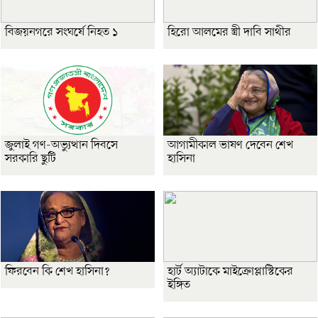
বিজয়নগরে সংঘর্ষে নিহত ১
হিরো আলমের স্ত্রী দাবি সাথীর
জুলাই গণ-অভ্যুত্থান দিবসে
আগামীকাল ভাষণ দেবেন শেখ
সরকারি ছুটি
হাসিনা
ফিরবেন কি শেখ হাসিনা?
হার্ট অ্যাটাকে মাইক্রোপ্লাস্টিকের
ইঙ্গিত