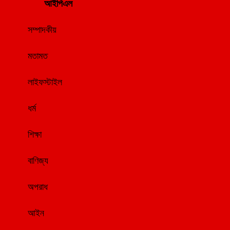
আইপিএল
সম্পাদকীয়
মতামত
লাইফস্টাইল
ধর্ম
শিক্ষা
বাণিজ্য
অপরাধ
আইন