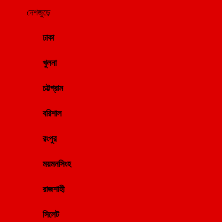
দেশজুড়ে
ঢাকা
খুলনা
চট্টগ্রাম
বরিশাল
রংপুর
ময়মনসিংহ
রাজশাহী
সিলেট