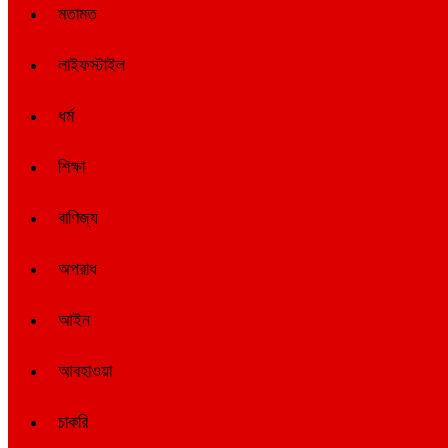
মতামত
লাইফস্টাইল
ধর্ম
শিক্ষা
বাণিজ্য
অপরাধ
আইন
আবহাওয়া
চাকরি