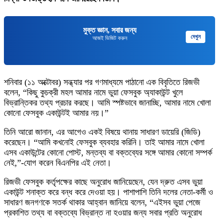
মুক্ত জ্ঞান, সবার জন্য
দেখুন
আজই ভিজিট করুন
শনিবার (১১ অক্টোবর) সন্ধ্যার পর গণমাধ্যমে পাঠানো এক বিবৃতিতে রিজভী
বলেন, “কিছু কুচক্রী মহল আমার নামে ভুয়া ফেসবুক অ্যাকাউন্ট খুলে
বিভ্রান্তিকর তথ্য প্রচার করছে। আমি স্পষ্টভাবে জানাচ্ছি, আমার নামে খোলা
কোনো ফেসবুক একাউন্টই আমার নয়।”
তিনি আরো জানান, এর আগেও একই বিষয়ে থানায় সাধারণ ডায়েরি (জিডি)
করেছেন। “আমি কখনোই ফেসবুক ব্যবহার করিনি। তাই আমার নামে খোলা
এসব একাউন্টের কোনো পোস্ট, মন্তব্য বা বক্তব্যের সঙ্গে আমার কোনো সম্পর্ক
নেই,”-যোগ করেন বিএনপির এই নেতা।
রিজভী ফেসবুক কর্তৃপক্ষের কাছে অনুরোধ জানিয়েছেন, যেন দ্রুত এসব ভুয়া
একাউন্ট শনাক্ত করে বন্ধ করে দেওয়া হয়। পাশাপাশি তিনি দলের নেতা-কর্মী ও
সাধারণ জনগণকে সতর্ক থাকার আহ্বান জানিয়ে বলেন, “এইসব ভুয়া পেজে
প্রকাশিত তথ্য বা বক্তব্যে বিভ্রান্ত না হওয়ার জন্য সবার প্রতি অনুরোধ