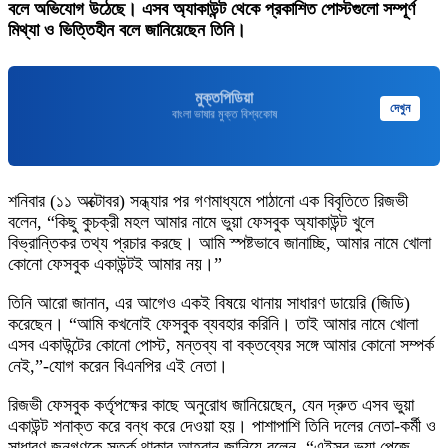
বলে অভিযোগ উঠেছে। এসব অ্যাকাউন্ট থেকে প্রকাশিত পোস্টগুলো সম্পূর্ণ
মিথ্যা ও ভিত্তিহীন বলে জানিয়েছেন তিনি।
মুক্তপিডিয়া
দেখুন
বাংলা ভাষার মুক্ত বিশ্বকোষ
শনিবার (১১ অক্টোবর) সন্ধ্যার পর গণমাধ্যমে পাঠানো এক বিবৃতিতে রিজভী
বলেন, “কিছু কুচক্রী মহল আমার নামে ভুয়া ফেসবুক অ্যাকাউন্ট খুলে
বিভ্রান্তিকর তথ্য প্রচার করছে। আমি স্পষ্টভাবে জানাচ্ছি, আমার নামে খোলা
কোনো ফেসবুক একাউন্টই আমার নয়।”
তিনি আরো জানান, এর আগেও একই বিষয়ে থানায় সাধারণ ডায়েরি (জিডি)
করেছেন। “আমি কখনোই ফেসবুক ব্যবহার করিনি। তাই আমার নামে খোলা
এসব একাউন্টের কোনো পোস্ট, মন্তব্য বা বক্তব্যের সঙ্গে আমার কোনো সম্পর্ক
নেই,”-যোগ করেন বিএনপির এই নেতা।
রিজভী ফেসবুক কর্তৃপক্ষের কাছে অনুরোধ জানিয়েছেন, যেন দ্রুত এসব ভুয়া
একাউন্ট শনাক্ত করে বন্ধ করে দেওয়া হয়। পাশাপাশি তিনি দলের নেতা-কর্মী ও
সাধারণ জনগণকে সতর্ক থাকার আহ্বান জানিয়ে বলেন, “এইসব ভুয়া পেজে