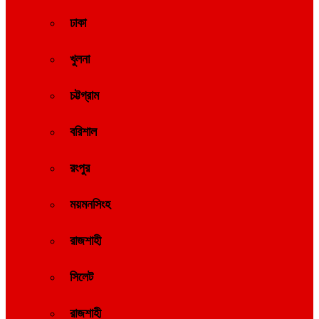
ঢাকা
খুলনা
চট্টগ্রাম
বরিশাল
রংপুর
ময়মনসিংহ
রাজশাহী
সিলেট
রাজশাহী