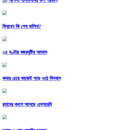
১০ আগস্ট এসএসসির ফল প্রকাশ
ফিরবেন কি শেখ হাসিনা?
২৪ ঘণ্টায় বজ্রবৃষ্টির আভাস
কথার চেয়ে কাজেই গড়ে ওঠে বিশ্বাস
র‍্যাবের বদলে আসছে এসআরবি