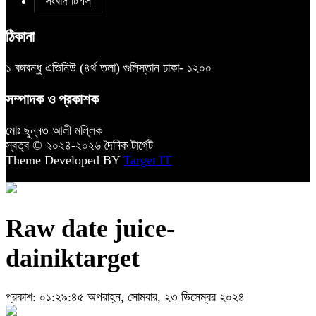
সংবাদ টিপস
ঠিকানা
১ বঙ্গবন্ধু এভিনিউ (৪র্থ তলা) গুলিস্তান ঢাকা- ১২০০
সম্পাদক ও প্রকাশক
মোঃ ছুন্নত আলী মল্লিক
স্বত্ব © ২০২৪-২০২৬ দৈনিক টার্গেট
Theme Developed BY
Target IT
Raw date juice-
dainiktarget
প্রকাশ: ০১:২৯:৪৫ অপরাহ্ন, সোমবার, ২৩ ডিসেম্বর ২০২৪