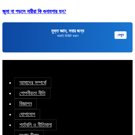
জুমা না পড়লে নারীরা কি গুনাহগার হন?
মুক্ত জ্ঞান, সবার জন্য
দেখুন
আজই ভিজিট করুন
আমাদের সম্পর্কে
গোপনীয়তা নীতি
বিজ্ঞাপন
যোগাযোগ
শর্তাবলি ও নীতিমালা