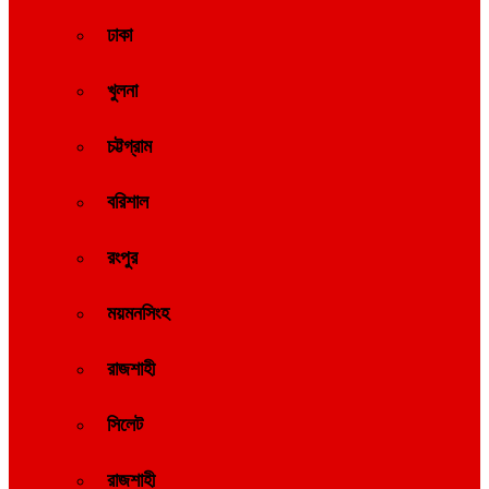
ঢাকা
খুলনা
চট্টগ্রাম
বরিশাল
রংপুর
ময়মনসিংহ
রাজশাহী
সিলেট
রাজশাহী