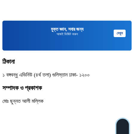
মুক্ত জ্ঞান, সবার জন্য
দেখুন
আজই ভিজিট করুন
ঠিকানা
১ বঙ্গবন্ধু এভিনিউ (৪র্থ তলা) গুলিস্তান ঢাকা- ১২০০
সম্পাদক ও প্রকাশক
মোঃ ছুন্নত আলী মল্লিক