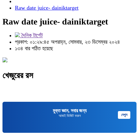
Raw date juice- dainiktarget
Raw date juice- dainiktarget
দৈনিক টার্গেট
প্রকাশ: ০১:২৯:৪৫ অপরাহ্ন, সোমবার, ২৩ ডিসেম্বর ২০২৪
১৩৪ বার পঠিত হয়েছে
খেজুরের রস
মুক্ত জ্ঞান, সবার জন্য
দেখুন
আজই ভিজিট করুন