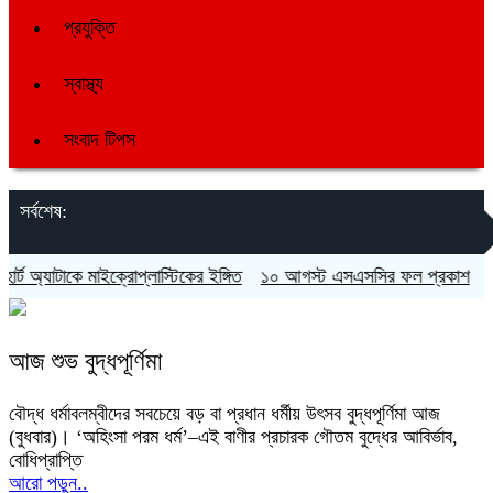
প্রযুক্তি
স্বাস্থ্য
সংবাদ টিপস
সর্বশেষ:
্ট অ্যাটাকে মাইক্রোপ্লাস্টিকের ইঙ্গিত
১০ আগস্ট এসএসসির ফল প্রকাশ
ফিরব
আজ শুভ বুদ্ধপূর্ণিমা
বৌদ্ধ ধর্মাবলম্বীদের সবচেয়ে বড় বা প্রধান ধর্মীয় উৎসব বুদ্ধপূর্ণিমা আজ
(বুধবার)। ‘অহিংসা পরম ধর্ম’–এই বাণীর প্রচারক গৌতম বুদ্ধের আবির্ভাব,
বোধিপ্রাপ্তি
আরো পড়ুন..