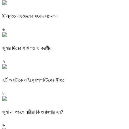
দিল্লিতে নওফেলের সংবাদ সম্মেলন
৬
জুমার দিনের ফজিলত ও করণীয়
৭
হার্ট অ্যাটাকে মাইক্রোপ্লাস্টিকের ইঙ্গিত
৮
জুমা না পড়লে নারীরা কি গুনাহগার হন?
৯