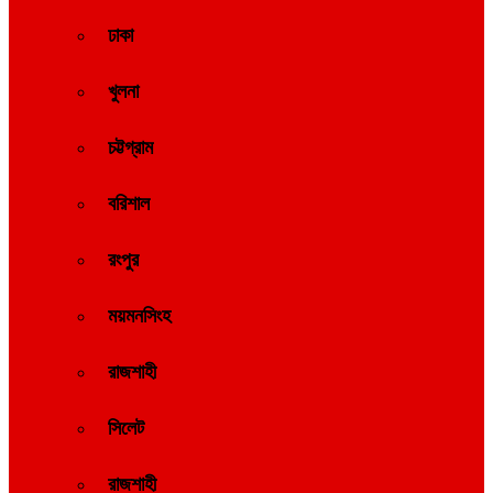
ঢাকা
খুলনা
চট্টগ্রাম
বরিশাল
রংপুর
ময়মনসিংহ
রাজশাহী
সিলেট
রাজশাহী