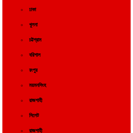
ঢাকা
খুলনা
চট্টগ্রাম
বরিশাল
রংপুর
ময়মনসিংহ
রাজশাহী
সিলেট
রাজশাহী