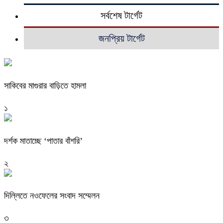
সর্বশেষ টার্গেট
জনপ্রিয় টার্গেট
সাকিবের মাগুরার বাড়িতে হামলা
১
দর্শক মাতাচ্ছে ‘পাতার বাঁশরি’
২
দিল্লিতে নওফেলের সংবাদ সম্মেলন
৩