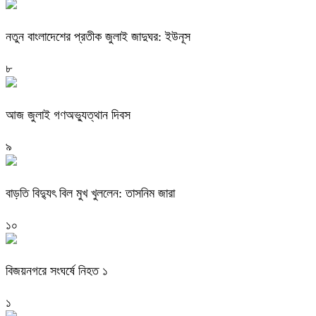
নতুন বাংলাদেশের প্রতীক জুলাই জাদুঘর: ইউনূস
৮
আজ জুলাই গণঅভ্যুত্থান দিবস
৯
বাড়তি বিদ্যুৎ বিল মুখ খুললেন: তাসনিম জারা
১০
বিজয়নগরে সংঘর্ষে নিহত ১
১