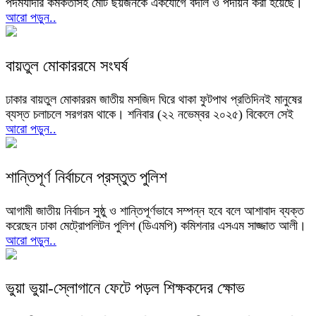
পদমর্যাদার কর্মকর্তাসহ মোট ছয়জনকে একযোগে বদলি ও পদায়ন করা হয়েছে।
আরো পড়ুন..
বায়তুল মোকাররমে সংঘর্ষ
ঢাকার বায়তুল মোকাররম জাতীয় মসজিদ ঘিরে থাকা ফুটপাথ প্রতিদিনই মানুষের
ব্যস্ত চলাচলে সরগরম থাকে। শনিবার (২২ নভেম্বর ২০২৫) বিকেলে সেই
আরো পড়ুন..
শান্তিপূর্ণ নির্বাচনে প্রস্তুত পুলিশ
আগামী জাতীয় নির্বাচন সুষ্ঠু ও শান্তিপূর্ণভাবে সম্পন্ন হবে বলে আশাবাদ ব্যক্ত
করেছেন ঢাকা মেট্রোপলিটন পুলিশ (ডিএমপি) কমিশনার এসএম সাজ্জাত আলী।
আরো পড়ুন..
ভুয়া ভুয়া-স্লোগানে ফেটে পড়ল শিক্ষকদের ক্ষোভ