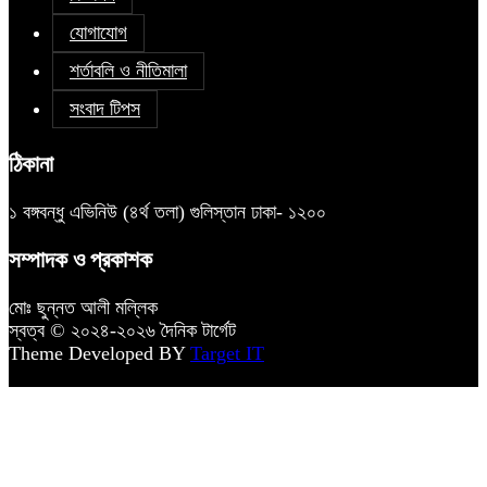
যোগাযোগ
শর্তাবলি ও নীতিমালা
সংবাদ টিপস
ঠিকানা
১ বঙ্গবন্ধু এভিনিউ (৪র্থ তলা) গুলিস্তান ঢাকা- ১২০০
সম্পাদক ও প্রকাশক
মোঃ ছুন্নত আলী মল্লিক
স্বত্ব © ২০২৪-২০২৬ দৈনিক টার্গেট
Theme Developed BY
Target IT