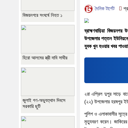
দৈনিক টার্গেট
প্র
বিজয়নগরে সংঘর্ষে নিহত ১
ব্রাহ্মণবাড়িয়া বিজয়ন
উপজেলার পত্তন ইউনিয়নের
যুবক খুন হওয়ার খবর পাওয়
হিরো আলমের স্ত্রী দাবি সাথীর
২রা এপ্রিল দুপুর সাড়ে
জুলাই গণ-অভ্যুত্থান দিবসে
(২২) উপজেলার হরষপুর ইউন
সরকারি ছুটি
পুলিশ ও এলাকাবাসীর সূত্
মৃত্যুবরণ করেন। জাকিরের