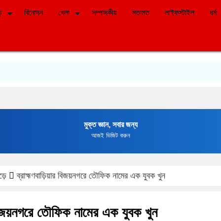
ে
বিনোদন
খেলা
সম্পাদকীয়
মতামত
লাইফস্টাইল
ধর্ম
মুক্ত জ্ঞান, সবার জন্য
আজই ভিজিট করুন
ড়ে
ব্রাহ্মণবাড়িয়ার বিজয়নগরে তৌফিক নামের এক যুবক খুন
র বিজয়নগরে তৌফিক নামের এক যুবক খুন