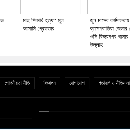
িড
মাছ শিকারি হত্যা: মূল
জুন মাসের কর্মদক্ষতায়
আসামি গ্রেফতার
ব্রাহ্মণবাড়িয়া জেলার শ্
ওসি বিজয়নগর থানা
উল্লাহ
গোপনীয়তা নীতি
বিজ্ঞাপন
যোগাযোগ
শর্তাবলি ও নীতিমালা