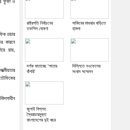
র ফুফা ও
রাষ্ট্রপতি নির্বাচনের
সাকিবের মাগুরার বাড়িতে
তফশিল ঘোষণা
হামলা
ফিক চাচার
ের কারনে
ে য়ায়,
দর্শক মাতাচ্ছে ‘পাতার
দিল্লিতে নওফেলের
ত্মীয়তার
বাঁশরি’
সংবাদ সম্মেলন
ে তৌফিকের
কিৎসাধীন
জুলাই বিপ্লব:
স্বৈরাচারমুক্ত
বাংলাদেশের দুই বছর