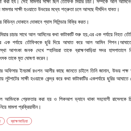
লা করা হয। সেই মামলার সাক্ষী ছিল তৌফিক মিয়ার চাচা। সম্পর্কে আল আমিনে
র মামলার সাক্ষী হওয়াতে উভয়ের মধ্যে শত্রুতা চলে আসছে দীর্ঘদিন যাবত।
িভিন্ন দোকানে দোকানে গ্যাস সিলিন্ডার বিক্রি করত।
িয়ার চাচার সাথে আল আমিনের কথা কাটাকাটি শুরু হয়,এর এক পর্যায়ে নিহত তৌ
টির এক পর্যায়ে তৌফিককে ছুরি দিয়ে আঘাত করে আল আমিন শিপন।আঘাত
থা আশংকা জনক দেখে স্হানিয়রা তাকে ব্রাহ্মণবাড়িয়া সদর হাসপাতালে নিয়
কিৎসক তাকে মৃত ঘোষণা করেন।
ানার অফিসার ইনচার্জ রওশন আলীর কাছে জানতে চাইলে তিনি জানান, উভয় পক্ষ আ
মলায় লুটপাটের সাক্ষী হওয়াকে কেন্দ্র করে কথা কাটাকাটির একপর্যায়ে ছুরির আঘাত
 আমিনকে গ্রেফতার করা হয় ও পিকআপ ভ্যানে থাকা সহযোগী রাসেলকে চি
য়ে মামলা প্রক্রিয়াধীন।
া
ব্রাহ্মণবাড়িয়া