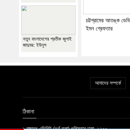
চট্টগ্রামের আতঙ্ক ডেভ
ইমন গ্রেফতার
নতুন বাংলাদেশের প্রতীক জুলাই
জাদুঘর: ইউনূস
আমাদের সম্পর্কে
ঠিকানা
১ বঙ্গবন্ধু এভিনিউ (৪র্থ তলা) গুলিস্তান ঢাকা- ১২০০