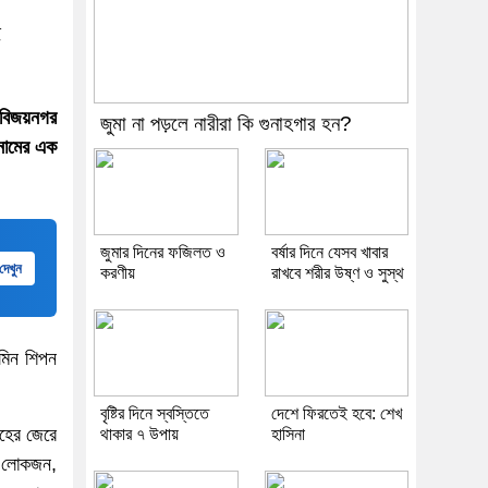
ে
 বিজয়নগর
জুমা না পড়লে নারীরা কি গুনাহগার হন?
নামের এক
জুমার দিনের ফজিলত ও
বর্ষার দিনে যেসব খাবার
দেখুন
করণীয়
রাখবে শরীর উষ্ণ ও সুস্থ
মিন শিপন
বৃষ্টির দিনে স্বস্তিতে
দেশে ফিরতেই হবে: শেখ
লহের জেরে
থাকার ৭ উপায়
হাসিনা
ের লোকজন,