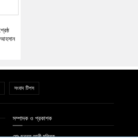
রেষ্ঠ
র আহসান
সংবাদ টিপস
সম্পাদক ও প্রকাশক
মোঃ ছুন্নত আলী মল্লিক