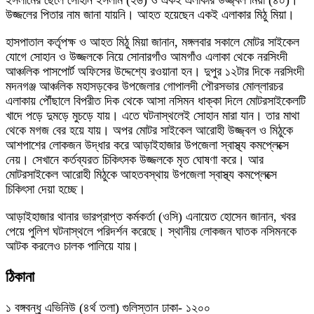
ইসলামের ছেলে সোহান ইসলাম (২৬) ও একই এলাকার উজ্জ্বল মিয়া (৪০)।
উজ্জলের পিতার নাম জানা যায়নি। আহত হয়েছেন একই এলাকার মিঠু মিয়া।
হাসপাতাল কর্তৃপক্ষ ও আহত মিঠু মিয়া জানান, মঙ্গলবার সকালে মোটর সাইকেল
যোগে সোহান ও উজ্জলকে নিয়ে সোনারগাঁও আমগাঁও এলাকা থেকে নরসিংদী
আঞ্চলিক পাসপোর্ট অফিসের উদ্দেশ্যে রওয়ানা হন। দুপুর ১২টার দিকে নরসিংদী
মদনগঞ্জ আঞ্চলিক মহাসড়কের উপজেলার গোপালদী পৌরসভার মোল্লারচর
এলাকায় পৌঁছালে বিপরীত দিক থেকে আসা নসিমন ধাক্কা দিলে মোটরসাইকেলটি
খাদে পড়ে দুমড়ে মুচড়ে যায়। এতে ঘটনাস্থলেই সোহান মারা যান। তার মাথা
থেকে মগজ বের হয়ে যায়। অপর মোটর সাইকেল আরোহী উজ্জ্বল ও মিঠুকে
আশপাশের লোকজন উদ্ধার করে আড়াইহাজার উপজেলা স্বাস্থ্য কমপ্লেক্সে
নেয়। সেখানে কর্তব্যরত চিকিৎসক উজ্জলকে মৃত ঘোষণা করে। আর
মোটরসাইকেল আরোহী মিঠুকে আহতবস্থায় উপজেলা স্বাস্থ্য কমপ্লেক্সে
চিকিৎসা দেয়া হচ্ছে।
আড়াইহাজার থানার ভারপ্রাপ্ত কর্মকর্তা (ওসি) এনায়েত হোসেন জানান, খবর
পেয়ে পুলিশ ঘটনাস্থলে পরিদর্শন করেছে। স্থানীয় লোকজন ঘাতক নসিমনকে
আটক করলেও চালক পালিয়ে যায়।
ঠিকানা
১ বঙ্গবন্ধু এভিনিউ (৪র্থ তলা) গুলিস্তান ঢাকা- ১২০০