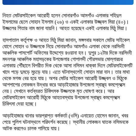
নিহত মোটরসাইকেল আরোহী হলেন সোনারগাঁও আমগাঁও এলাকার শহিদুল
ইসলামের ছেলে সোহান ইসলাম (২৬) ও একই এলাকার উজ্জ্বল মিয়া (৪০)।
উজ্জলের পিতার নাম জানা যায়নি। আহত হয়েছেন একই এলাকার মিঠু মিয়া।
হাসপাতাল কর্তৃপক্ষ ও আহত মিঠু মিয়া জানান, মঙ্গলবার সকালে মোটর সাইকেল
যোগে সোহান ও উজ্জলকে নিয়ে সোনারগাঁও আমগাঁও এলাকা থেকে নরসিংদী
আঞ্চলিক পাসপোর্ট অফিসের উদ্দেশ্যে রওয়ানা হন। দুপুর ১২টার দিকে নরসিংদী
মদনগঞ্জ আঞ্চলিক মহাসড়কের উপজেলার গোপালদী পৌরসভার মোল্লারচর
এলাকায় পৌঁছালে বিপরীত দিক থেকে আসা নসিমন ধাক্কা দিলে মোটরসাইকেলটি
খাদে পড়ে দুমড়ে মুচড়ে যায়। এতে ঘটনাস্থলেই সোহান মারা যান। তার মাথা
থেকে মগজ বের হয়ে যায়। অপর মোটর সাইকেল আরোহী উজ্জ্বল ও মিঠুকে
আশপাশের লোকজন উদ্ধার করে আড়াইহাজার উপজেলা স্বাস্থ্য কমপ্লেক্সে
নেয়। সেখানে কর্তব্যরত চিকিৎসক উজ্জলকে মৃত ঘোষণা করে। আর
মোটরসাইকেল আরোহী মিঠুকে আহতবস্থায় উপজেলা স্বাস্থ্য কমপ্লেক্সে
চিকিৎসা দেয়া হচ্ছে।
আড়াইহাজার থানার ভারপ্রাপ্ত কর্মকর্তা (ওসি) এনায়েত হোসেন জানান, খবর
পেয়ে পুলিশ ঘটনাস্থলে পরিদর্শন করেছে। স্থানীয় লোকজন ঘাতক নসিমনকে
আটক করলেও চালক পালিয়ে যায়।