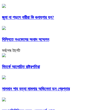
জুমা না পড়লে নারীরা কি গুনাহগার হন?
দিল্লিতে নওফেলের সংবাদ সম্মেলন
সর্বশেষ টার্গেট
বিতর্কে আলোচিত রাষ্ট্রপতিরা
সালমান শাহ হত্যা মামলায় অভিনেতা ডন গ্রেপ্তার