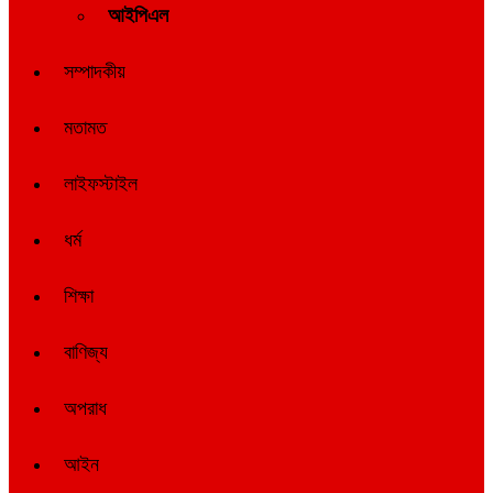
আইপিএল
সম্পাদকীয়
মতামত
লাইফস্টাইল
ধর্ম
শিক্ষা
বাণিজ্য
অপরাধ
আইন