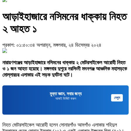
আড়াইহাজারে নসিমনের ধাক্কায় নিহত
২ আহত ১
প্রকাশ: ০১:৫০:৩৪ অপরাহ্ন, মঙ্গলবার, ২৪ ডিসেম্বর ২০২৪
নারায়ণগঞ্জের আড়াইহাজারে নসিমনের ধাক্কায় ২ মোটরসাইকেল আরোহী নিহত
ও ১ জন আহত হয়েছে। মঙ্গলবার দুপুরে নরসিংদী মদনগঞ্জ আঞ্চলিক মহাসড়কে
মোল্লারচর এলাকায় এই সড়ক দুর্ঘটনা ঘটে।
মুক্ত জ্ঞান, সবার জন্য
দেখুন
আজই ভিজিট করুন
নিহত মোটরসাইকেল আরোহী হলেন সোনারগাঁও আমগাঁও এলাকার শহিদুল