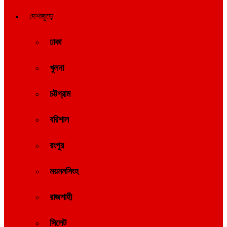
দেশজুড়ে
ঢাকা
খুলনা
চট্টগ্রাম
বরিশাল
রংপুর
ময়মনসিংহ
রাজশাহী
সিলেট