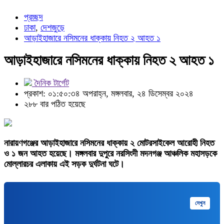
প্রচ্ছদ
ঢাকা
,
দেশজুড়ে
আড়াইহাজারে নসিমনের ধাক্কায় নিহত ২ আহত ১
আড়াইহাজারে নসিমনের ধাক্কায় নিহত ২ আহত ১
দৈনিক টার্গেট
প্রকাশ: ০১:৫০:৩৪ অপরাহ্ন, মঙ্গলবার, ২৪ ডিসেম্বর ২০২৪
২৮৮ বার পঠিত হয়েছে
নারায়ণগঞ্জের আড়াইহাজারে নসিমনের ধাক্কায় ২ মোটরসাইকেল আরোহী নিহত
ও ১ জন আহত হয়েছে। মঙ্গলবার দুপুরে নরসিংদী মদনগঞ্জ আঞ্চলিক মহাসড়কে
মোল্লারচর এলাকায় এই সড়ক দুর্ঘটনা ঘটে।
মুক্তপিডিয়া
দেখুন
বাংলা ভাষার মুক্ত বিশ্বকোষ