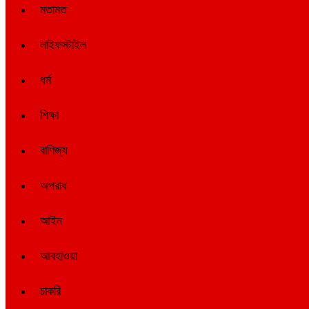
মতামত
লাইফস্টাইল
ধর্ম
শিক্ষা
বাণিজ্য
অপরাধ
আইন
আবহাওয়া
চাকরি