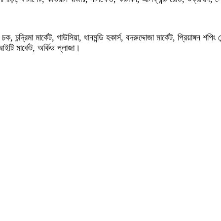
ী চক, চন্দ্রিমা মার্কেট, গাউসিয়া, ধানমন্ডি হকার্স, বদরুদ্দোজা মার্কেট, প্রিয়াঙ্গন শ
িআইটি মার্কেট, অর্কিড প্লাজা।