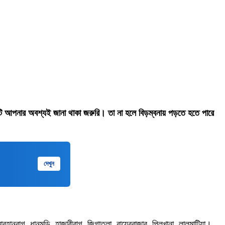
ি আপনার অবশ্যই জানা থাকা জরুরি। তা না হলে বিড়ম্বনায় পড়তে হতে পারে
দেখুন
 সোবহানবাগ, ধানমন্ডি, হাজারীবাগ, জিগাতলা, রায়েরবাজার, পিলখানা, লালমাটিয়া।