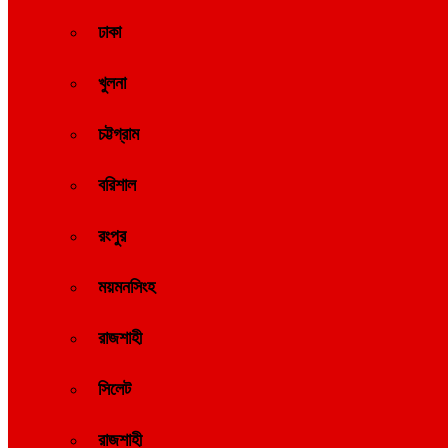
ঢাকা
খুলনা
চট্টগ্রাম
বরিশাল
রংপুর
ময়মনসিংহ
রাজশাহী
সিলেট
রাজশাহী