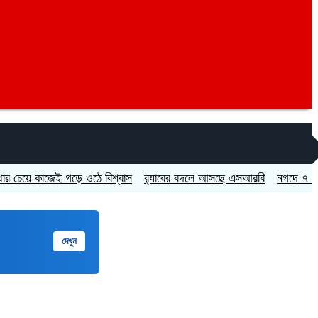
 কাজেই গড়ে ওঠে বিশ্বাস
র‍্যাবের বদলে আসছে এসআরবি
নগদে ৭ পদে চাকরি
দেখুন