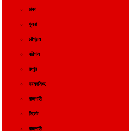
ঢাকা
খুলনা
চট্টগ্রাম
বরিশাল
রংপুর
ময়মনসিংহ
রাজশাহী
সিলেট
রাজশাহী