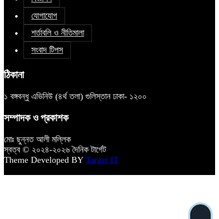
যোগাযোগ
শর্তাবলি ও নীতিমালা
সংবাদ টিপস
ঠিকানা
১ বঙ্গবন্ধু এভিনিউ (৪র্থ তলা) গুলিস্তান ঢাকা- ১২০০
সম্পাদক ও প্রকাশক
মোঃ ছুন্নত আলী মল্লিক
স্বত্ব © ২০২৪-২০২৬ দৈনিক টার্গেট
Theme Developed BY
Target IT