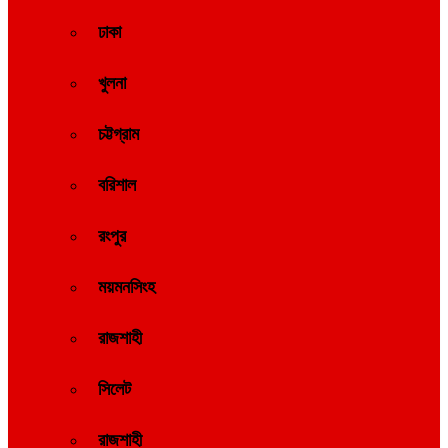
ঢাকা
খুলনা
চট্টগ্রাম
বরিশাল
রংপুর
ময়মনসিংহ
রাজশাহী
সিলেট
রাজশাহী