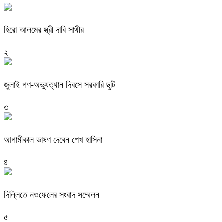
হিরো আলমের স্ত্রী দাবি সাথীর
২
জুলাই গণ-অভ্যুত্থান দিবসে সরকারি ছুটি
৩
আগামীকাল ভাষণ দেবেন শেখ হাসিনা
৪
দিল্লিতে নওফেলের সংবাদ সম্মেলন
৫