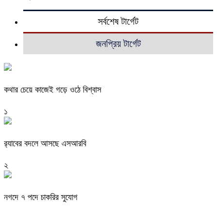
সর্বশেষ টার্গেট
জনপ্রিয় টার্গেট
কথার চেয়ে কাজেই গড়ে ওঠে বিশ্বাস
১
র‍্যাবের বদলে আসছে এসআরবি
২
নগদে ৭ পদে চাকরির সুযোগ