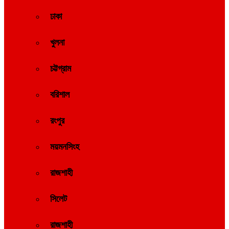
ঢাকা
খুলনা
চট্টগ্রাম
বরিশাল
রংপুর
ময়মনসিংহ
রাজশাহী
সিলেট
রাজশাহী