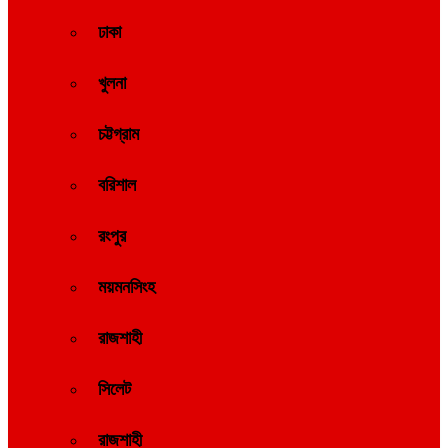
ঢাকা
খুলনা
চট্টগ্রাম
বরিশাল
রংপুর
ময়মনসিংহ
রাজশাহী
সিলেট
রাজশাহী