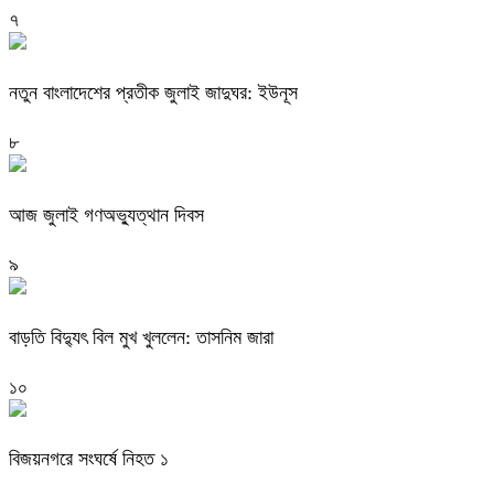
৭
নতুন বাংলাদেশের প্রতীক জুলাই জাদুঘর: ইউনূস
৮
আজ জুলাই গণঅভ্যুত্থান দিবস
৯
বাড়তি বিদ্যুৎ বিল মুখ খুললেন: তাসনিম জারা
১০
বিজয়নগরে সংঘর্ষে নিহত ১