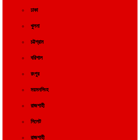
ঢাকা
খুলনা
চট্টগ্রাম
বরিশাল
রংপুর
ময়মনসিংহ
রাজশাহী
সিলেট
রাজশাহী