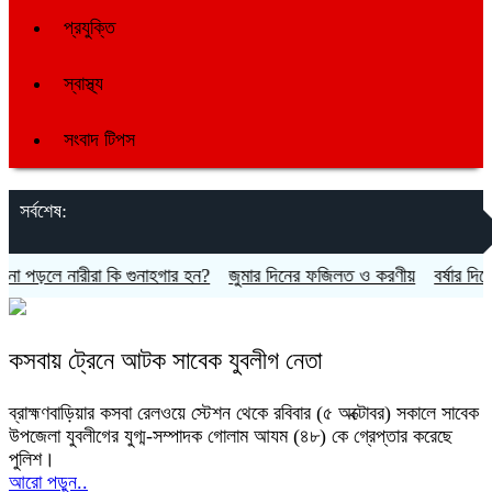
প্রযুক্তি
স্বাস্থ্য
সংবাদ টিপস
সর্বশেষ:
পড়লে নারীরা কি গুনাহগার হন?
জুমার দিনের ফজিলত ও করণীয়
বর্ষার দিনে যে
কসবায় ট্রেনে আটক সাবেক যুবলীগ নেতা
ব্রাহ্মণবাড়িয়ার কসবা রেলওয়ে স্টেশন থেকে রবিবার (৫ অক্টোবর) সকালে সাবেক
উপজেলা যুবলীগের যুগ্ম-সম্পাদক গোলাম আযম (৪৮) কে গ্রেপ্তার করেছে
পুলিশ।
আরো পড়ুন..