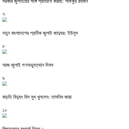
সরকার জুলাইয়ের সঙ্গে প্রতারণা করছে: শফিকুর রহমান
৭
নতুন বাংলাদেশের প্রতীক জুলাই জাদুঘর: ইউনূস
৮
আজ জুলাই গণঅভ্যুত্থান দিবস
৯
বাড়তি বিদ্যুৎ বিল মুখ খুললেন: তাসনিম জারা
১০
বিজয়নগরে সংঘর্ষে নিহত ১