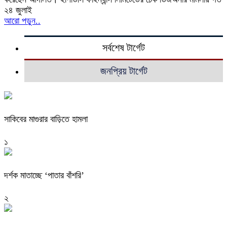
২৪ জুলাই
আরো পড়ুন..
সর্বশেষ টার্গেট
জনপ্রিয় টার্গেট
সাকিবের মাগুরার বাড়িতে হামলা
১
দর্শক মাতাচ্ছে ‘পাতার বাঁশরি’
২