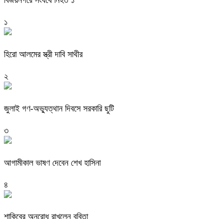
১
হিরো আলমের স্ত্রী দাবি সাথীর
২
জুলাই গণ-অভ্যুত্থান দিবসে সরকারি ছুটি
৩
আগামীকাল ভাষণ দেবেন শেখ হাসিনা
৪
শাকিবের অনুরোধ রাখলেন ববিতা