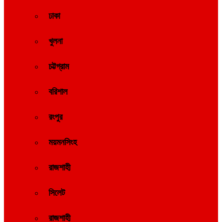
ঢাকা
খুলনা
চট্টগ্রাম
বরিশাল
রংপুর
ময়মনসিংহ
রাজশাহী
সিলেট
রাজশাহী