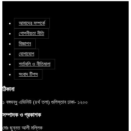
আমাদের সম্পর্কে
গোপনীয়তা নীতি
বিজ্ঞাপন
যোগাযোগ
শর্তাবলি ও নীতিমালা
সংবাদ টিপস
ঠিকানা
১ বঙ্গবন্ধু এভিনিউ (৪র্থ তলা) গুলিস্তান ঢাকা- ১২০০
সম্পাদক ও প্রকাশক
মোঃ ছুন্নত আলী মল্লিক