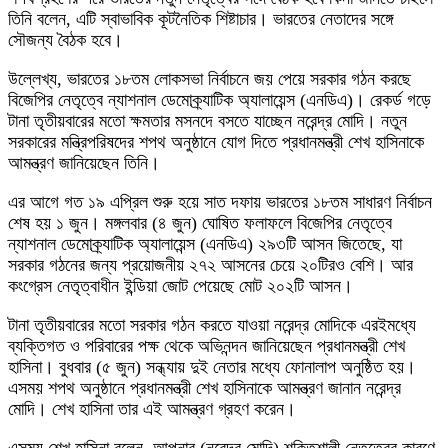
তিনি বলেন, এটি স্বাভাবিক কূটনৈতিক শিষ্টাচার। ভারতের নেতাদের সঙ্গে
সৌজন্য বৈঠক হবে।
উল্লেখ্য, ভারতের ১৮তম লোকসভা নির্বাচনে জয় পেয়ে সরকার গঠন করছে
বিজেপির নেতৃত্বে ন্যাশনাল ডেমোক্র্যাটিক অ্যালায়েন্স (এনডিএ)। রেকর্ড গড়ে
টানা তৃতীয়বারের মতো ক্ষমতার মসনদে বসতে যাচ্ছেন নরেন্দ্র মোদি। নতুন
সরকারের মন্ত্রিপরিষদের শপথ অনুষ্ঠানে যোগ দিতে প্রধানমন্ত্রী শেখ হাসিনাকে
আমন্ত্রণ জানিয়েছেন তিনি।
এর আগে গত ১৯ এপ্রিল শুরু হয়ে সাত দফায় ভারতের ১৮তম সাধারণ নির্বাচন
শেষ হয় ১ জুন। মঙ্গলবার (৪ জুন) ঘোষিত ফলাফলে বিজেপির নেতৃত্বে
ন্যাশনাল ডেমোক্র্যাটিক অ্যালায়েন্স (এনডিএ) ২৯৩টি আসন জিতেছে, যা
সরকার গঠনের জন্য প্রয়োজনীয় ২৭২ আসনের চেয়ে ২০টিরও বেশি। আর
কংগ্রেস নেতৃত্বাধীন ইন্ডিয়া জোট পেয়েছে মোট ২০২টি আসন।
টানা তৃতীয়বারের মতো সরকার গঠন করতে যাওয়া নরেন্দ্র মোদিকে এরইমধ্যে
ব্যক্তিগত ও পরিবারের পক্ষ থেকে অভিনন্দন জানিয়েছেন প্রধানমন্ত্রী শেখ
হাসিনা। বুধবার (৫ জুন) সন্ধ্যায় দুই নেতার মধ্যে ফোনালাপ অনুষ্ঠিত হয়।
এসময় শপথ অনুষ্ঠানে প্রধানমন্ত্রী শেখ হাসিনাকে আমন্ত্রণ জানান নরেন্দ্র
মোদি। শেখ হাসিনা তার এই আমন্ত্রণ গ্রহণ করেন।
এসময় শেখ হাসিনা বলেন, আপনার (নরেন্দ্র মোদি) শক্তিশালী নেতৃত্বের কারণে