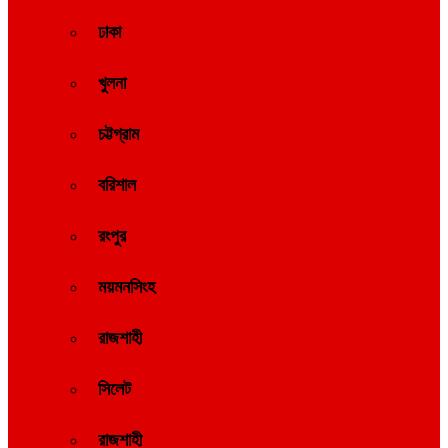
ঢাকা
খুলনা
চট্টগ্রাম
বরিশাল
রংপুর
ময়মনসিংহ
রাজশাহী
সিলেট
রাজশাহী