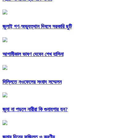
জুলাই গণ-অভ্যুত্থান দিবসে সরকারি ছুটি
আগামীকাল ভাষণ দেবেন শেখ হাসিনা
দিল্লিতে নওফেলের সংবাদ সম্মেলন
জুমা না পড়লে নারীরা কি গুনাহগার হন?
জুমার দিনের ফজিলত ও করণীয়