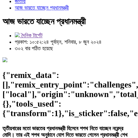
জাতীয়
আজ ভারতে যাচ্ছেন প্রধানমন্ত্রী
আজ ভারতে যাচ্ছেন প্রধানমন্ত্রী
দৈনিক টার্গেট
প্রকাশ: ১০:৫২:২৪ পূর্বাহ্ন, শনিবার, ৮ জুন ২০২৪
৩০২ বার পঠিত হয়েছে
{"remix_data":
[],"remix_entry_point":"challenges"
["local"],"origin":"unknown","total
{},"tools_used":
{"transform":1},"is_sticker":false,"
তৃতীয়বারের মতো ভারতের প্রধানমন্ত্রী হিসেবে শপথ নিতে যাচ্ছেন নরেন্দ্র
মোদি। তার এই শপথ অনুষ্ঠানে যোগ দিতে ভারতে গেলেন প্রধানমন্ত্রী শেখ