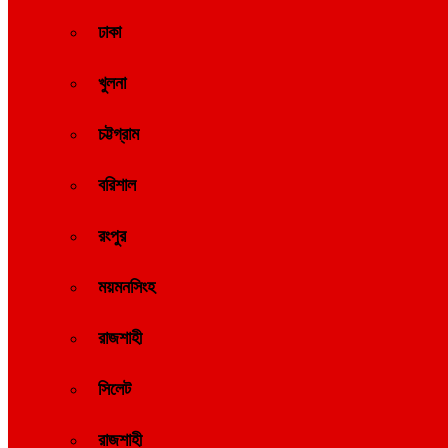
ঢাকা
খুলনা
চট্টগ্রাম
বরিশাল
রংপুর
ময়মনসিংহ
রাজশাহী
সিলেট
রাজশাহী