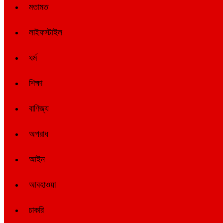
মতামত
লাইফস্টাইল
ধর্ম
শিক্ষা
বাণিজ্য
অপরাধ
আইন
আবহাওয়া
চাকরি