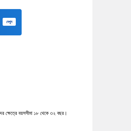
দেখুন
ীদের ক্ষেত্রে বয়সসীমা ১৮ থেকে ৩২ বছর।