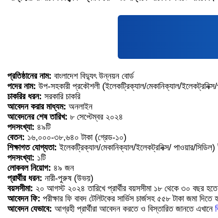
প্রতিষ্ঠানের নাম:
বাংলাদেশ বিদ্যুৎ উন্নয়ন বোর্ড
পদের নাম:
উপ-সহকারী প্রকৌশলী (ইলেকট্রিক্যাল/মেকানিক্যাল/ইলেকট্রনিক্স/
চাকরির ধরন:
সরকারি চাকরি
আবেদন করার মাধ্যম:
অনলাইন
আবেদনের শেষ তারিখ:
৮ সেপ্টেম্বর ২০২৪
পদসংখ্যা:
৪৯টি
বেতন:
১৬,০০০-৩৮,৬৪০ টাকা (গ্রেড-১০)
শিক্ষাগত যোগ্যতা:
ইলেকট্রিক্যাল/মেকানিক্যাল/ইলেকট্রনিক্স/ পাওয়ার/সিডিল) ই
পদসংখ্যা:
১টি
লোকবল নিয়োগ:
৪৯ জন
প্রার্থীর ধরন:
নারী-পুরুষ (উভয়)
বয়সসীমা:
২০ আগস্ট ২০২৪ তারিখে প্রার্থীর বয়সসীমা ১৮ থেকে ৩০ বছর হতে হব
আবেদন ফি:
পরীক্ষার ফি বাবদ টেলিটকের সার্ভিস চার্জসহ ৫৫৮ টাকা জমা দিতে
আবেদন যেভাবে:
আগ্রহী প্রার্থীরা আবেদন করতে ও বিস্তারিত জানতে এখানে