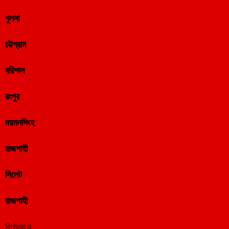
খুলনা
চট্টগ্রাম
বরিশাল
রংপুর
ময়মনসিংহ
রাজশাহী
সিলেট
রাজশাহী
বিশ্বজুড়ে