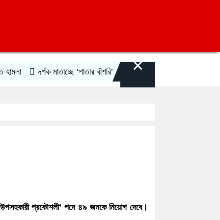
×
দর্শক মাতাচ্ছে ‘পাতার বাঁশরি’
দিল্লিতে নওফেলের সংবাদ সম্মেলন
জু
ভুক্ত ‘উপসহকারী প্রকৌশলী’ পদে ৪৯ জনকে নিয়োগ দেবে।