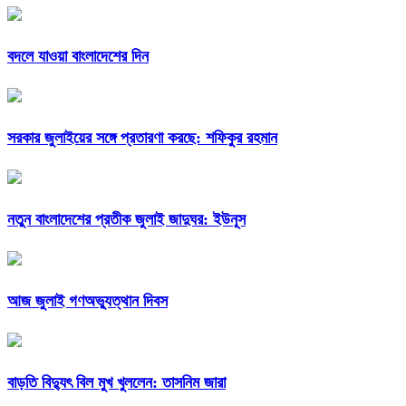
বদলে যাওয়া বাংলাদেশের দিন
সরকার জুলাইয়ের সঙ্গে প্রতারণা করছে: শফিকুর রহমান
নতুন বাংলাদেশের প্রতীক জুলাই জাদুঘর: ইউনূস
আজ জুলাই গণঅভ্যুত্থান দিবস
বাড়তি বিদ্যুৎ বিল মুখ খুললেন: তাসনিম জারা