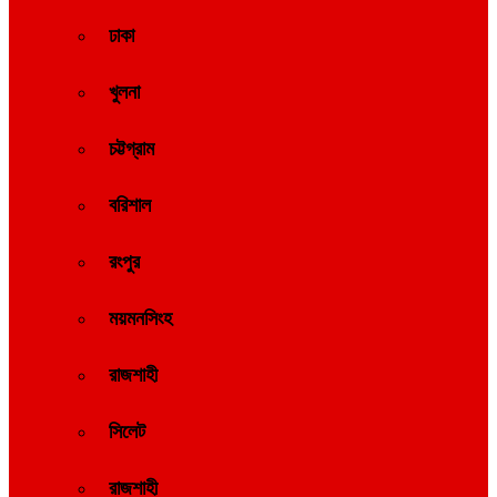
ঢাকা
খুলনা
চট্টগ্রাম
বরিশাল
রংপুর
ময়মনসিংহ
রাজশাহী
সিলেট
রাজশাহী