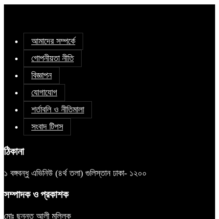
আমাদের সম্পর্কে
গোপনীয়তা নীতি
বিজ্ঞাপন
যোগাযোগ
শর্তাবলি ও নীতিমালা
সংবাদ টিপস
ঠিকানা
১ বঙ্গবন্ধু এভিনিউ (৪র্থ তলা) গুলিস্তান ঢাকা- ১২০০
সম্পাদক ও প্রকাশক
মোঃ ছুন্নত আলী মল্লিক