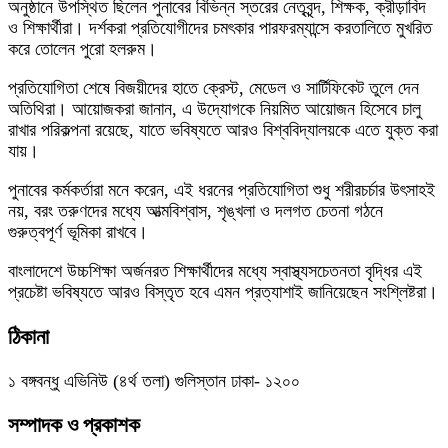
অনুষ্ঠানে উপস্থিত ছিলেন পুনাবের বিভিন্ন স্তরের নেতৃবৃন্দ, শিক্ষক, ক্রীড়াবিদ
ও শিক্ষার্থীরা। দর্শকরা প্রতিযোগীদের চমৎকার পারফরম্যান্সে করতালিতে মুখরিত
করে তোলেন পুরো হলরুম।
প্রতিযোগিতা শেষে বিজয়ীদের হাতে ক্রেস্ট, মেডেল ও সার্টিফিকেট তুলে দেন
অতিথিরা। আয়োজকরা জানান, এ উদ্যোগকে নিয়মিত আয়োজন হিসেবে চালু
রাখার পরিকল্পনা রয়েছে, যাতে ভবিষ্যতে আরও বিশ্ববিদ্যালয়কে এতে যুক্ত করা
যায়।
পুনাবের কর্মকর্তারা মনে করেন, এই ধরনের প্রতিযোগিতা শুধু শরীরচর্চার উৎসাহই
নয়, বরং তরুণদের মধ্যে আত্মবিশ্বাস, শৃঙ্খলা ও দলগত চেতনা গঠনে
গুরুত্বপূর্ণ ভূমিকা রাখবে।
বাংলাদেশে উচ্চশিক্ষা অর্জনরত শিক্ষার্থীদের মধ্যে স্বাস্থ্যসচেতনতা বৃদ্ধির এই
প্রচেষ্টা ভবিষ্যতে আরও বিস্তৃত হবে এমন প্রত্যাশাই জানিয়েছেন সংশ্লিষ্টরা।
ঠিকানা
১ বঙ্গবন্ধু এভিনিউ (৪র্থ তলা) গুলিস্তান ঢাকা- ১২০০
সম্পাদক ও প্রকাশক