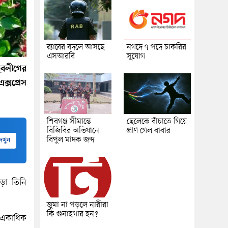
র‍্যাবের বদলে আসছে
নগদে ৭ পদে চাকরির
এসআরবি
সুযোগ
ুবলীগের
ক্সপ্রেস
শিবগঞ্জ সীমান্তে
ছেলেকে বাঁচাতে গিয়ে
বিজিবির অভিযানে
প্রাণ গেল বাবার
বিপুল মাদক জব্দ
েখুন
ড়া তিনি
জুমা না পড়লে নারীরা
কি গুনাহগার হন?
ে একাধিক