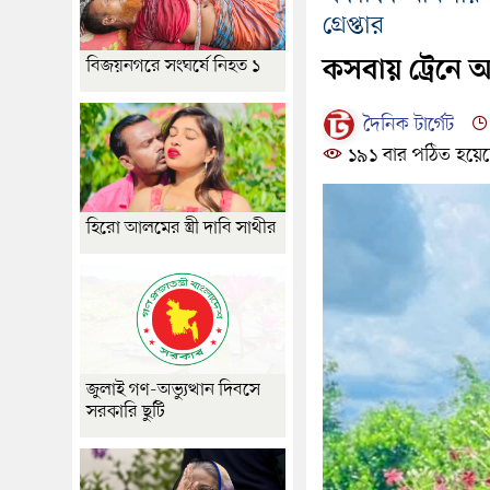
গ্রেপ্তার
বিজয়নগরে সংঘর্ষে নিহত ১
কসবায় ট্রেনে
দৈনিক টার্গেট
১৯১ বার পঠিত হয়ে
হিরো আলমের স্ত্রী দাবি সাথীর
জুলাই গণ-অভ্যুত্থান দিবসে
সরকারি ছুটি