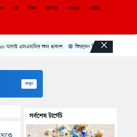
ইল
ধর্ম
শিক্ষা
বাণিজ্য
অপরাধ
আইন
×
্ট এসএসসির ফল প্রকাশ
ফিরবেন কি শেখ হাসিনা?
২৪ ঘণ্টা
দেখুন
সর্বশেষ টার্গেট
 থেকে