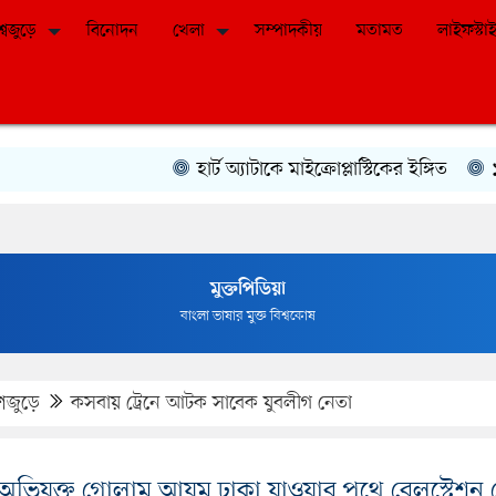
শ্বজুড়ে
বিনোদন
খেলা
সম্পাদকীয়
মতামত
লাইফস্টা
হার্ট অ্যাটাকে মাইক্রোপ্লাস্টিকের ইঙ্গিত
১০ আগস
মুক্ত জ্ঞান, সবার জন্য
আজই ভিজিট করুন
শজুড়ে
কসবায় ট্রেনে আটক সাবেক যুবলীগ নেতা
ভিযুক্ত গোলাম আযম ঢাকা যাওয়ার পথে রেলস্টেশন