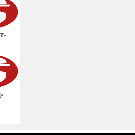
ির-
মূল