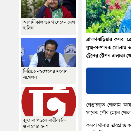
আগামীকাল ভাষণ দেবেন শেখ
হাসিনা
ব্রাহ্মণবাড়িয়ার কসবা
যুগ্ম-সম্পাদক গোলাম আ
ট্রেনের স্টেশন এলাকা
দিল্লিতে নওফেলের সংবাদ
সম্মেলন
গ্রেপ্তারকৃত গোলাম 
সাবেক পৌর মেয়র গোলাম
জুমা না পড়লে নারীরা কি
কসবা থানার ভারপ্রাপ্ত 
গুনাহগার হন?