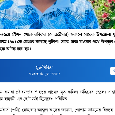
 রেলওয়ে স্টেশন থেকে রবিবার (৫ অক্টোবর) সকালে সাবেক উপজেলা য
যম (৪৮) কে গ্রেপ্তার করেছে পুলিশ। তাকে ঢাকা যাওয়ার পথে উপকূল এ
 থেকে আটক করা হয়।
মুক্তপিডিয়া
দ
বাংলা ভাষার মুক্ত বিশ্বকোষ
আযম কসবা পৌরসভার শাহপুর গ্রামের মৃত কফিল উদ্দিনের ছেলে। এছা
 হাক্কানী এর ছোট ভাই হিসেবেও পরিচিত।
কর্মকর্তা (ওসি) মোহাম্মদ আব্দুল কাদের জানান, গোলাম আযমের বিরুদ্ধ