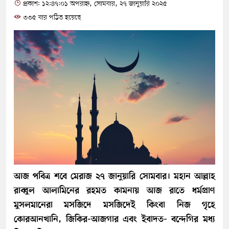
প্রকাশ: ১২:৪৭:০১ অপরাহ্ন, সোমবার, ২৭ জানুয়ারি ২০২৫
৩৩৫ বার পঠিত হয়েছে
আজ পবিত্র শবে মেরাজ ২৭ জানুয়ারি সোমবার। মহান আল্লাহ
রাব্বুল আলামিনের রহমত কামনায় আজ রাতে ধর্মপ্রাণ
মুসলমানেরা মসজিদে মসজিদেই কিংবা নিজ গৃহে
কোরআনখানি, জিকির-আজগার এবং ইবাদত- বন্দেগির মধ্য