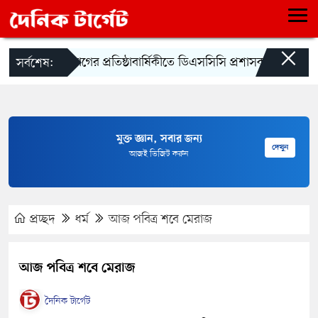
×
অনুরাগের প্রতিষ্ঠাবার্ষিকীতে ডিএসসিসি প্রশাসক
হার্ট অ্যাট
সর্বশেষ:
মুক্ত জ্ঞান, সবার জন্য
দেখুন
আজই ভিজিট করুন
প্রচ্ছদ
ধর্ম
আজ পবিত্র শবে মেরাজ
আজ পবিত্র শবে মেরাজ
দৈনিক টার্গেট