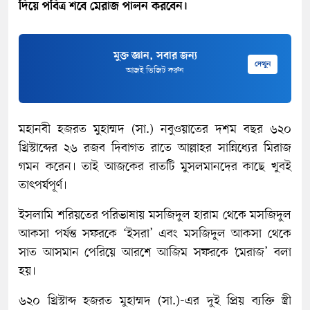
দিয়ে পবিত্র শবে মেরাজ পালন করবেন।
মুক্ত জ্ঞান, সবার জন্য
দেখুন
আজই ভিজিট করুন
মহানবী হজরত মুহাম্মদ (সা.) নবুওয়াতের দশম বছর ৬২০
খ্রিস্টাব্দের ২৬ রজব দিবাগত রাতে আল্লাহর সান্নিধ্যের মিরাজ
গমন করেন। তাই আজকের রাতটি মুসলমানদের কাছে খুবই
তাৎপর্যপূর্ণ।
ইসলামি শরিয়তের পরিভাষায় মসজিদুল হারাম থেকে মসজিদুল
আকসা পর্যন্ত সফরকে ‘ইসরা’ এবং মসজিদুল আকসা থেকে
সাত আসমান পেরিয়ে আরশে আজিম সফরকে ‘মেরাজ’ বলা
হয়।
৬২০ খ্রিস্টাব্দ হজরত মুহাম্মদ (সা.)-এর দুই প্রিয় ব্যক্তি স্ত্রী