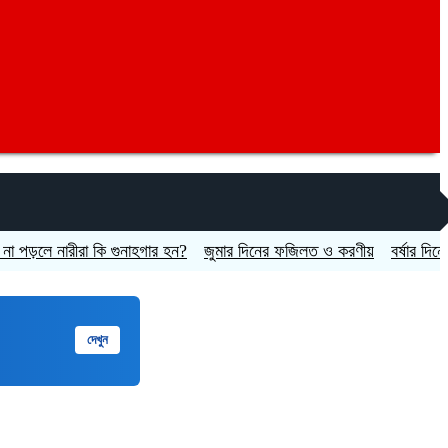
ে নারীরা কি গুনাহগার হন?
জুমার দিনের ফজিলত ও করণীয়
বর্ষার দিনে যেসব খ
দেখুন