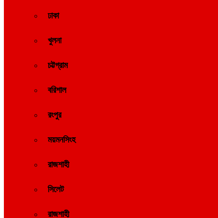
ঢাকা
খুলনা
চট্টগ্রাম
বরিশাল
রংপুর
ময়মনসিংহ
রাজশাহী
সিলেট
রাজশাহী