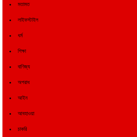
মতামত
লাইফস্টাইল
ধর্ম
শিক্ষা
বাণিজ্য
অপরাধ
আইন
আবহাওয়া
চাকরি