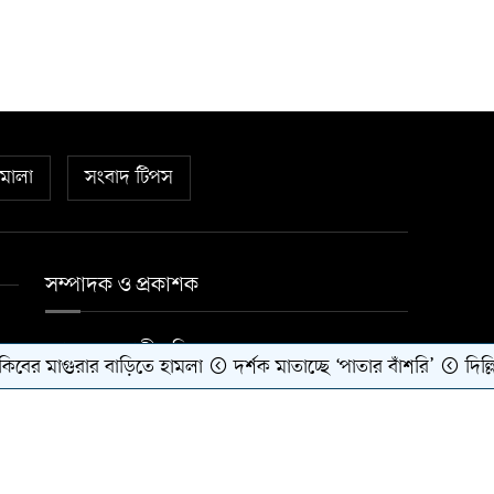
িমালা
সংবাদ টিপস
সম্পাদক ও প্রকাশক
মোঃ ছুন্নত আলী মল্লিক
 মাগুরার বাড়িতে হামলা
দর্শক মাতাচ্ছে ‘পাতার বাঁশরি’
দিল্লিত
Theme Developed BY
Target IT