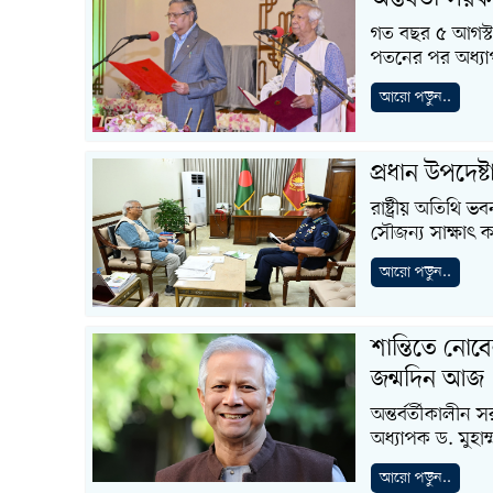
গত বছর ৫ আগস্ট ছ
পতনের পর অধ্যাপক
আরো পড়ুন..
প্রধান উপদেষ্ট
রাষ্ট্রীয় অতিথি ভ
সৌজন্য সাক্ষাৎ 
আরো পড়ুন..
শান্তিতে নোব
জন্মদিন আজ
অন্তর্বর্তীকালীন 
অধ্যাপক ড. মুহ
আরো পড়ুন..