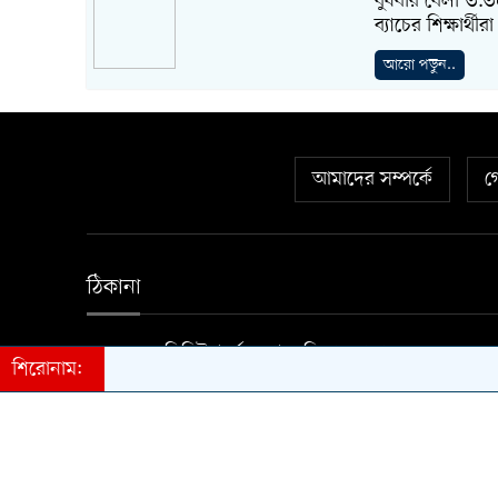
বুধবার বেলা ৩.
ব্যাচের শিক্ষার্
আরো পড়ুন..
আমাদের সম্পর্কে
গ
ঠিকানা
১ বঙ্গবন্ধু এভিনিউ (৪র্থ তলা) গুলিস্তান ঢাকা- ১২০০
শিরোনাম:
স্বত্ব © ২০২৪-২০২৬ দৈনিক টার্গেট