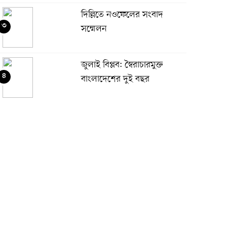
দিল্লিতে নওফেলের সংবাদ
৩
সম্মেলন
জুলাই বিপ্লব: স্বৈরাচারমুক্ত
৪
বাংলাদেশের দুই বছর
জুলাই জাদুঘর উদ্বোধন করলেন
৫
প্রধানমন্ত্রী
বদলে যাওয়া বাংলাদেশের দিন
৬
সরকার জুলাইয়ের সঙ্গে প্রতারণা
৭