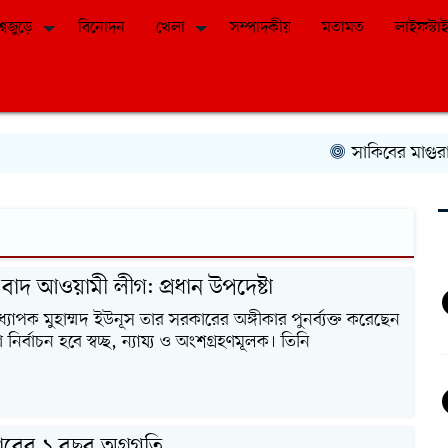
শ্বজুড়ে
বিনোদন
খেলা
সম্পাদকীয়
মতামত
লাইফস্টা
সাকিবের মাগুরার বা
 বাদ আওয়ামী লীগ: প্রধান উপদেষ্টা
অধ্যাপক মুহাম্মদ ইউনূস তার সরকারের অঙ্গীকার পুনর্ব্যক্ত করেছেন
নির্বাচন হবে স্বচ্ছ, ন্যায্য ও অংশগ্রহণমূলক। তিনি
রকারের ১ বছর অগ্রগতি