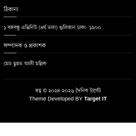
ঠিকানা
শিবগঞ্জ সীমান্তে বিজিবির অভিযানে
১ বঙ্গবন্ধু এভিনিউ (৪র্থ তলা) গুলিস্তান ঢাকা- ১২০০
৮
বিপুল মাদক জব্দ
সম্পাদক ও প্রকাশক
ছেলেকে বাঁচাতে গিয়ে প্রাণ গেল বাবার
৯
মোঃ ছুন্নত আলী মল্লিক
জুমা না পড়লে নারীরা কি গুনাহগার
১০
হন?
স্বত্ব © ২০২৪-২০২৬ দৈনিক টার্গেট
Theme Developed BY
Target IT