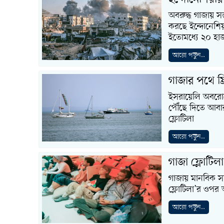
অবরুদ্ধ গাজায় সম্
করছে ইন্দোনেশিয়া
ইতোমধ্যে ২০ হা
আরো পড়ুন..
গাজার পথে ফ্
ইসরায়েলি অবরোধে
পৌঁছে দিতে আবারও
ফ্লোটিলা
আরো পড়ুন..
গাজা ফ্লোটি
গাজায় মানবিক সহা
ফ্লোটিলা’র ওপর
আরো পড়ুন..