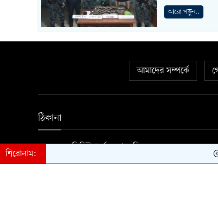
আরো পড়ুন..
আমাদের সম্পর্কে
গ
ঠিকানা
১ বঙ্গবন্ধু এভিনিউ (৪র্থ তলা) গুলিস্তান ঢাকা- ১২০০
শিরোনাম:
কথা
স্বত্ব © ২০২৪-২০২৬ দৈনিক টার্গেট