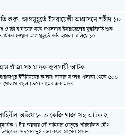
িরতি শুরু, আগমুহূর্তে ইসরায়েলী আগ্রাসনে শহীদ ১০
রোধ গোষ্ঠী হামাসের সঙ্গে দখলদার ইসরায়েলের যুদ্ধবিরতি শুরু
ার্যকর হওয়ার আগ মুহূর্তে বর্বর হামলা চালিয়ে ১০
গ্রাম গাঁজা সহ মাদক ব্যবসায়ী আটক
মহারাজপুর ইউনিয়নের কালনা বাজার সংলগ্ন এলাকা থেকে ৫০০
মোঃ গোলাম রসূল (৩৫) নামের এক মাদক
 বাহিনীর অভিযানে ৩ কেজি গাজা সহ আটক ২
নুমানিক ৭ টায় কয়রায় নৌ বাহিনীর নেতৃত্বে পরিচালিত যৌথ
 উপজেলা সদরের দুই নম্বর কয়রা গ্রামের হাসান