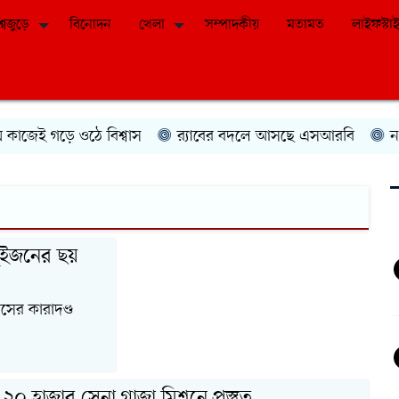
শ্বজুড়ে
বিনোদন
খেলা
সম্পাদকীয়
মতামত
লাইফস্টা
ই গড়ে ওঠে বিশ্বাস
র‍্যাবের বদলে আসছে এসআরবি
নগদে ৭
ুইজনের ছয়
সের কারাদণ্ড
 ২০ হাজার সেনা গাজা মিশনে প্রস্তুত