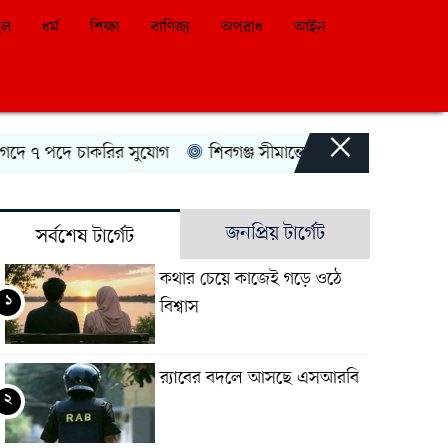
ইল
ধর্ম
শিক্ষা
বাণিজ্য
অপরাধ
আইন
×
 পদে চাকরির সুযোগ
শিবগঞ্জ সীমান্তে বিজিবির অভিযানে বিপুল ম
জনপ্রিয় টার্গেট
সর্বশেষ টার্গেট
কথার চেয়ে কাজেই গড়ে ওঠে
১
বিশ্বাস
র‍্যাবের বদলে আসছে এসআরবি
২