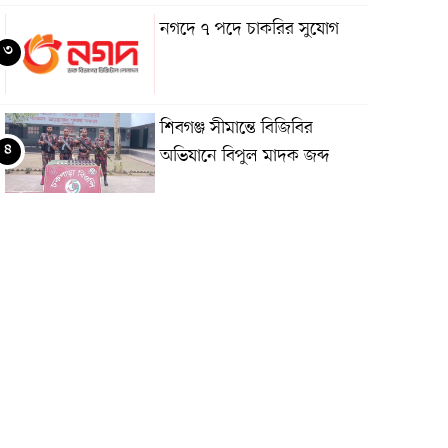
নগদে ৭ পদে চাকরির সুযোগ
৩
শিবগঞ্জ সীমান্তে বিজিবির
৪
অভিযানে বিপুল মাদক জব্দ
ছেলেকে বাঁচাতে গিয়ে প্রাণ গেল
৫
বাবার
জুমা না পড়লে নারীরা কি
৬
গুনাহগার হন?
জুমার দিনের ফজিলত ও করণীয়
৭