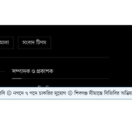
িমালা
সংবাদ টিপস
সম্পাদক ও প্রকাশক
মোঃ ছুন্নত আলী মল্লিক
নগদে ৭ পদে চাকরির সুযোগ
শিবগঞ্জ সীমান্তে বিজিবির অভিযানে 
Theme Developed BY
Target IT