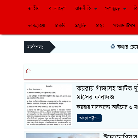
জাতীয়
বাংলাদেশ
রাজনীতি
দেশজুড়ে
বি
আবহাওয়া
চাকরি
প্রযুক্তি
স্বাস্থ্য
সংবাদ টিপস
কথার চেয়ে কাজে
সর্বশেষ:
কয়রায় গাঁজাসহ আটক দ
মাসের কারাদণ্ড
কয়রায় মাদকদ্রব্য আইনের ৬ মা
আরো পড়ুন..
ইন্দোনেশিয়ার