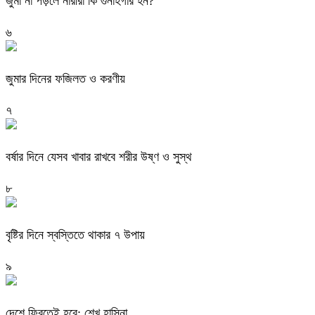
জুমা না পড়লে নারীরা কি গুনাহগার হন?
৬
জুমার দিনের ফজিলত ও করণীয়
৭
বর্ষার দিনে যেসব খাবার রাখবে শরীর উষ্ণ ও সুস্থ
৮
বৃষ্টির দিনে স্বস্তিতে থাকার ৭ উপায়
৯
দেশে ফিরতেই হবে: শেখ হাসিনা