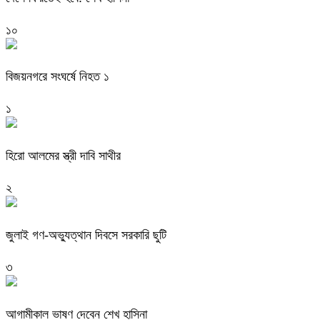
১০
বিজয়নগরে সংঘর্ষে নিহত ১
১
হিরো আলমের স্ত্রী দাবি সাথীর
২
জুলাই গণ-অভ্যুত্থান দিবসে সরকারি ছুটি
৩
আগামীকাল ভাষণ দেবেন শেখ হাসিনা