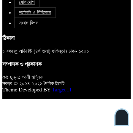
যোগাযোগ
শর্তাবলি ও নীতিমালা
সংবাদ টিপস
ঠিকানা
১ বঙ্গবন্ধু এভিনিউ (৪র্থ তলা) গুলিস্তান ঢাকা- ১২০০
সম্পাদক ও প্রকাশক
মোঃ ছুন্নত আলী মল্লিক
স্বত্ব © ২০২৪-২০২৬ দৈনিক টার্গেট
Theme Developed BY
Target IT