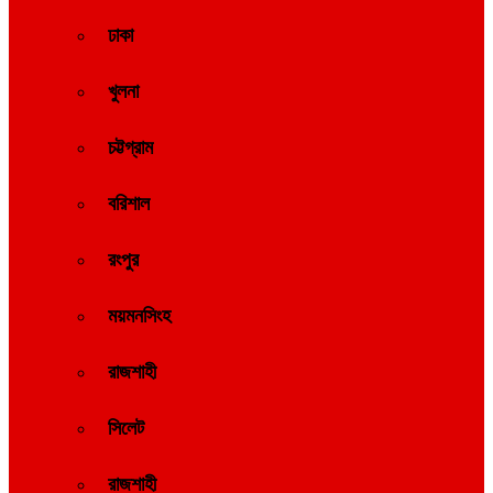
ঢাকা
খুলনা
চট্টগ্রাম
বরিশাল
রংপুর
ময়মনসিংহ
রাজশাহী
সিলেট
রাজশাহী