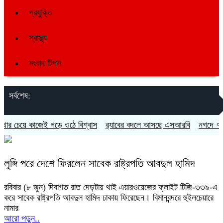
প্রযুক্তি
স্বাস্থ্য
সংবাদ টিপস
সর্বশেষ:
চেয়ে কাজেই গড়ে ওঠে বিশ্বাস
র‍্যাবের বদলে আসছে এসআরবি
নগদে ৭ পদে 
লুঙ্গি পরে দেশে ফিরলেন সাবেক রাষ্ট্রপতি আবদুল হামিদ
রবিবার (৮ জুন) দিবাগত রাত দেড়টায় থাই এয়ারওয়েজের ফ্লাইট টিজি-৩৩৯-এ
করে সাবেক রাষ্ট্রপতি আবদুল হামিদ ঢাকায় ফিরেছেন। বিমানবন্দরে হুইলচেয়ারে
নামার
আরো পড়ুন..