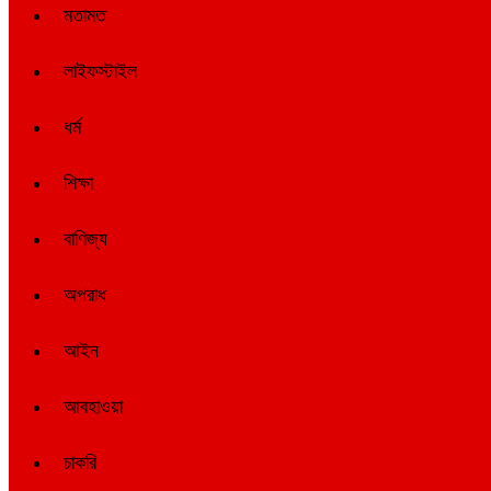
মতামত
লাইফস্টাইল
ধর্ম
শিক্ষা
বাণিজ্য
অপরাধ
আইন
আবহাওয়া
চাকরি