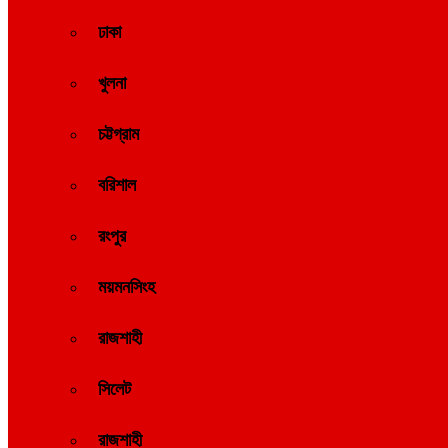
ঢাকা
খুলনা
চট্টগ্রাম
বরিশাল
রংপুর
ময়মনসিংহ
রাজশাহী
সিলেট
রাজশাহী