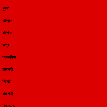
খুলনা
চট্টগ্রাম
বরিশাল
রংপুর
ময়মনসিংহ
রাজশাহী
সিলেট
রাজশাহী
বিশ্বজুড়ে