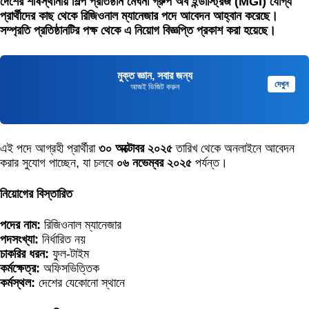
দেশের শীর্ষস্থানীয় শিল্প প্রতিষ্ঠান মেঘনা গ্রুপ অব ইন্ডাস্ট্রিজ (MGI) যোগ্য
প্রার্থীদের কাছ থেকে রিজিওনাল ম্যানেজার পদে আবেদন আহ্বান করেছে।
সম্প্রতি প্রতিষ্ঠানটির পক্ষ থেকে এ নিয়োগ বিজ্ঞপ্তি প্রকাশ করা হয়েছে।
মুক্ত জ্ঞান, সবার জন্য
দেখুন
আজই ভিজিট করুন
এই পদে আগ্রহী প্রার্থীরা
৩০ অক্টোবর ২০২৫
তারিখ থেকে অনলাইনে আবেদন
করার সুযোগ পাচ্ছেন, যা চলবে
০৬ নভেম্বর ২০২৫
পর্যন্ত।
নিয়োগের বিস্তারিত
পদের নাম:
রিজিওনাল ম্যানেজার
পদসংখ্যা:
নির্ধারিত নয়
চাকরির ধরন:
ফুল-টাইম
কর্মক্ষেত্র:
অফিসভিত্তিক
কর্মস্থল:
দেশের যেকোনো স্থানে