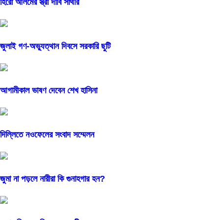
হিরো আলমের স্ত্রী দাবি সাথীর
জুলাই গণ-অভ্যুত্থান দিবসে সরকারি ছুটি
আগামীকাল ভাষণ দেবেন শেখ হাসিনা
দিল্লিতে নওফেলের সংবাদ সম্মেলন
জুমা না পড়লে নারীরা কি গুনাহগার হন?