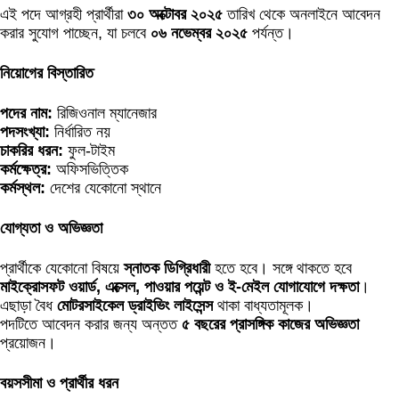
এই পদে আগ্রহী প্রার্থীরা
৩০ অক্টোবর ২০২৫
তারিখ থেকে অনলাইনে আবেদন
করার সুযোগ পাচ্ছেন, যা চলবে
০৬ নভেম্বর ২০২৫
পর্যন্ত।
নিয়োগের বিস্তারিত
পদের নাম:
রিজিওনাল ম্যানেজার
পদসংখ্যা:
নির্ধারিত নয়
চাকরির ধরন:
ফুল-টাইম
কর্মক্ষেত্র:
অফিসভিত্তিক
কর্মস্থল:
দেশের যেকোনো স্থানে
যোগ্যতা ও অভিজ্ঞতা
প্রার্থীকে যেকোনো বিষয়ে
স্নাতক ডিগ্রিধারী
হতে হবে। সঙ্গে থাকতে হবে
মাইক্রোসফট ওয়ার্ড, এক্সেল, পাওয়ার পয়েন্ট ও ই-মেইল যোগাযোগে দক্ষতা
।
এছাড়া বৈধ
মোটরসাইকেল ড্রাইভিং লাইসেন্স
থাকা বাধ্যতামূলক।
পদটিতে আবেদন করার জন্য অন্তত
৫ বছরের প্রাসঙ্গিক কাজের অভিজ্ঞতা
প্রয়োজন।
বয়সসীমা ও প্রার্থীর ধরন