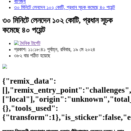
বাণিজ্য
৩০ মিনিটে লেনদেন ১০২ কোটি, প্রধান সূচক কমেছে ৪০ পয়েন্ট
৩০ মিনিটে লেনদেন ১০২ কোটি, প্রধান সূচক
কমেছে ৪০ পয়েন্ট
দৈনিক টার্গেট
প্রকাশ: ১১:১৮:৪১ পূর্বাহ্ন, রবিবার, ১৯ মে ২০২৪
৩৮২ বার পঠিত হয়েছে
{"remix_data":
[],"remix_entry_point":"challenges"
["local"],"origin":"unknown","total
{},"tools_used":
{"transform":1},"is_sticker":false,"