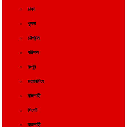
ঢাকা
খুলনা
চট্টগ্রাম
বরিশাল
রংপুর
ময়মনসিংহ
রাজশাহী
সিলেট
রাজশাহী