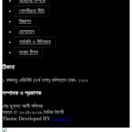
আমাদের সম্পর্কে
গোপনীয়তা নীতি
বিজ্ঞাপন
যোগাযোগ
শর্তাবলি ও নীতিমালা
সংবাদ টিপস
ঠিকানা
১ বঙ্গবন্ধু এভিনিউ (৪র্থ তলা) গুলিস্তান ঢাকা- ১২০০
সম্পাদক ও প্রকাশক
মোঃ ছুন্নত আলী মল্লিক
স্বত্ব © ২০২৪-২০২৬ দৈনিক টার্গেট
Theme Developed BY
Target IT