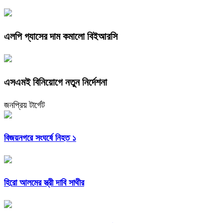
এলপি গ্যাসের দাম কমালো বিইআরসি
এসএমই বিনিয়োগে নতুন নির্দেশনা
জনপ্রিয় টার্গেট
বিজয়নগরে সংঘর্ষে নিহত ১
হিরো আলমের স্ত্রী দাবি সাথীর