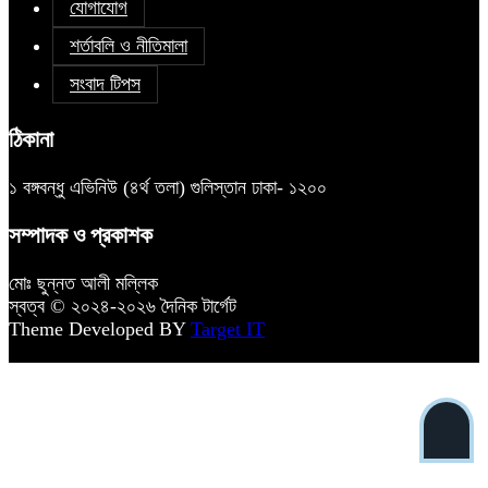
যোগাযোগ
শর্তাবলি ও নীতিমালা
সংবাদ টিপস
ঠিকানা
১ বঙ্গবন্ধু এভিনিউ (৪র্থ তলা) গুলিস্তান ঢাকা- ১২০০
সম্পাদক ও প্রকাশক
মোঃ ছুন্নত আলী মল্লিক
স্বত্ব © ২০২৪-২০২৬ দৈনিক টার্গেট
Theme Developed BY
Target IT