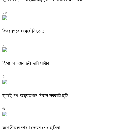
১০
বিজয়নগরে সংঘর্ষে নিহত ১
১
হিরো আলমের স্ত্রী দাবি সাথীর
২
জুলাই গণ-অভ্যুত্থান দিবসে সরকারি ছুটি
৩
আগামীকাল ভাষণ দেবেন শেখ হাসিনা