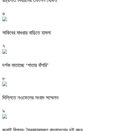
রাষ্ট্রপতি নির্বাচনের তফশিল ঘোষণা
৬
সাকিবের মাগুরার বাড়িতে হামলা
৭
দর্শক মাতাচ্ছে ‘পাতার বাঁশরি’
৮
দিল্লিতে নওফেলের সংবাদ সম্মেলন
৯
জুলাই বিপ্লব: স্বৈরাচারমুক্ত বাংলাদেশের দুই বছর