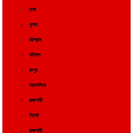
ঢাকা
খুলনা
চট্টগ্রাম
বরিশাল
রংপুর
ময়মনসিংহ
রাজশাহী
সিলেট
রাজশাহী