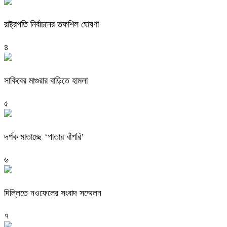
রাষ্ট্রপতি নির্বাচনের তফশিল ঘোষণা
৪
সাকিবের মাগুরার বাড়িতে হামলা
৫
দর্শক মাতাচ্ছে ‘পাতার বাঁশরি’
৬
দিল্লিতে নওফেলের সংবাদ সম্মেলন
৭