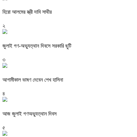
হিরো আলমের স্ত্রী দাবি সাথীর
২
জুলাই গণ-অভ্যুত্থান দিবসে সরকারি ছুটি
৩
আগামীকাল ভাষণ দেবেন শেখ হাসিনা
৪
আজ জুলাই গণঅভ্যুত্থান দিবস
৫