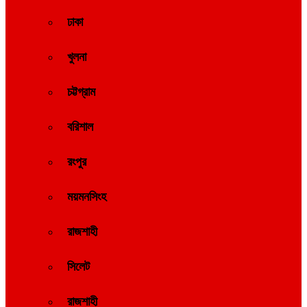
ঢাকা
খুলনা
চট্টগ্রাম
বরিশাল
রংপুর
ময়মনসিংহ
রাজশাহী
সিলেট
রাজশাহী