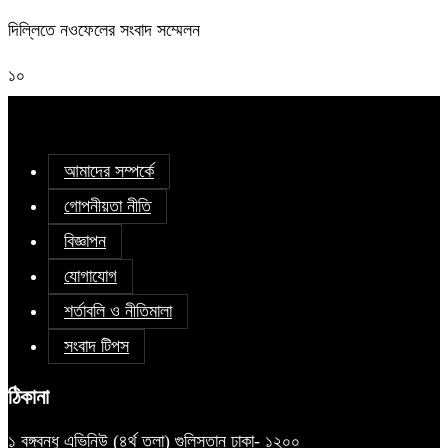
দিল্লিতে নওফেলের সংবাদ সম্মেলন
১০
আমাদের সম্পর্কে
গোপনীয়তা নীতি
বিজ্ঞাপন
যোগাযোগ
শর্তাবলি ও নীতিমালা
সংবাদ টিপস
ঠিকানা
১ বঙ্গবন্ধু এভিনিউ (৪র্থ তলা) গুলিস্তান ঢাকা- ১২০০