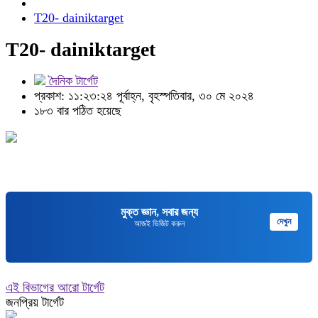
T20- dainiktarget
T20- dainiktarget
দৈনিক টার্গেট
প্রকাশ: ১১:২৩:২৪ পূর্বাহ্ন, বৃহস্পতিবার, ৩০ মে ২০২৪
১৮৩ বার পঠিত হয়েছে
মুক্ত জ্ঞান, সবার জন্য
দেখুন
আজই ভিজিট করুন
এই বিভাগের আরো টার্গেট
জনপ্রিয় টার্গেট